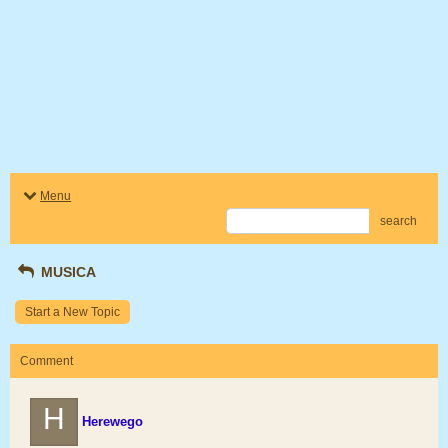
Menu
search
MUSICA
Start a New Topic
Comment
H
Herewego