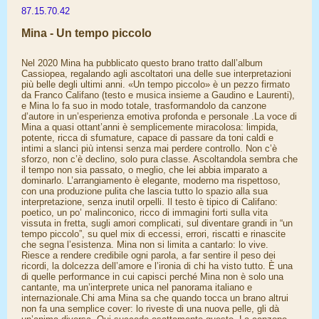
87.15.70.42
Mina - Un tempo piccolo
Nel 2020 Mina ha pubblicato questo brano tratto dall’album
Cassiopea, regalando agli ascoltatori una delle sue interpretazioni
più belle degli ultimi anni. «Un tempo piccolo» è un pezzo firmato
da Franco Califano (testo e musica insieme a Gaudino e Laurenti),
e Mina lo fa suo in modo totale, trasformandolo da canzone
d’autore in un’esperienza emotiva profonda e personale .La voce di
Mina a quasi ottant’anni è semplicemente miracolosa: limpida,
potente, ricca di sfumature, capace di passare da toni caldi e
intimi a slanci più intensi senza mai perdere controllo. Non c’è
sforzo, non c’è declino, solo pura classe. Ascoltandola sembra che
il tempo non sia passato, o meglio, che lei abbia imparato a
dominarlo. L’arrangiamento è elegante, moderno ma rispettoso,
con una produzione pulita che lascia tutto lo spazio alla sua
interpretazione, senza inutil orpelli. Il testo è tipico di Califano:
poetico, un po’ malinconico, ricco di immagini forti sulla vita
vissuta in fretta, sugli amori complicati, sul diventare grandi in “un
tempo piccolo”, su quel mix di eccessi, errori, riscatti e rinascite
che segna l’esistenza. Mina non si limita a cantarlo: lo vive.
Riesce a rendere credibile ogni parola, a far sentire il peso dei
ricordi, la dolcezza dell’amore e l’ironia di chi ha visto tutto. È una
di quelle performance in cui capisci perché Mina non è solo una
cantante, ma un’interprete unica nel panorama italiano e
internazionale.Chi ama Mina sa che quando tocca un brano altrui
non fa una semplice cover: lo riveste di una nuova pelle, gli dà