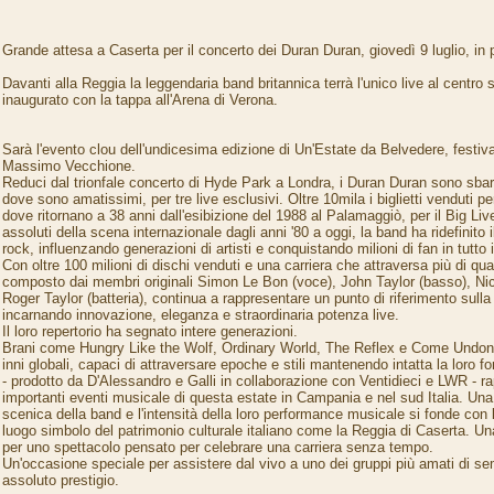
Grande attesa a Caserta per il concerto dei Duran Duran, giovedì 9 luglio, in
Davanti alla Reggia la leggendaria band britannica terrà l'unico live al centro s
inaugurato con la tappa all'Arena di Verona.
Sarà l'evento clou dell'undicesima edizione di Un'Estate da Belvedere, festiva
Massimo Vecchione.
Reduci dal trionfale concerto di Hyde Park a Londra, i Duran Duran sono sbar
dove sono amatissimi, per tre live esclusivi. Oltre 10mila i biglietti venduti pe
dove ritornano a 38 anni dall'esibizione del 1988 al Palamaggiò, per il Big Liv
assoluti della scena internazionale dagli anni '80 a oggi, la band ha ridefinito 
rock, influenzando generazioni di artisti e conquistando milioni di fan in tutto
Con oltre 100 milioni di dischi venduti e una carriera che attraversa più di qua
composto dai membri originali Simon Le Bon (voce), John Taylor (basso), Nic
Roger Taylor (batteria), continua a rappresentare un punto di riferimento sulla
incarnando innovazione, eleganza e straordinaria potenza live.
Il loro repertorio ha segnato intere generazioni.
Brani come Hungry Like the Wolf, Ordinary World, The Reflex e Come Undone 
inni globali, capaci di attraversare epoche e stili mantenendo intatta la loro f
- prodotto da D'Alessandro e Galli in collaborazione con Ventidieci e LWR - r
importanti eventi musicale di questa estate in Campania e nel sud Italia. Una
scenica della band e l'intensità della loro performance musicale si fonde con
luogo simbolo del patrimonio culturale italiano come la Reggia di Caserta. Un
per uno spettacolo pensato per celebrare una carriera senza tempo.
Un'occasione speciale per assistere dal vivo a uno dei gruppi più amati di sem
assoluto prestigio.