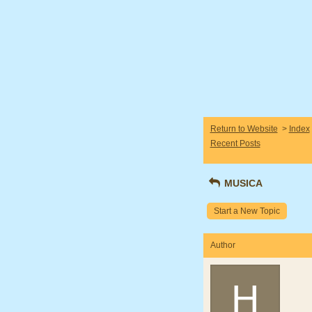
Return to Website
>
Index
Recent Posts
MUSICA
Start a New Topic
Author
H