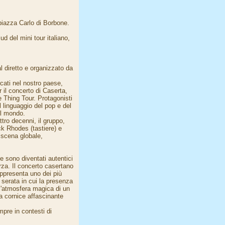
 piazza Carlo di Borbone.
ud del mini tour italiano,
l diretto e organizzato da
cati nel nostro paese,
r il concerto di Caserta,
e Thing Tour. Protagonisti
il linguaggio del pop e del
 il mondo.
ttro decenni, il gruppo,
k Rhodes (tastiere) e
 scena globale,
sono diventati autentici
orza. Il concerto casertano
appresenta uno dei più
 serata in cui la presenza
 l'atmosfera magica di un
a cornice affascinante
pre in contesti di