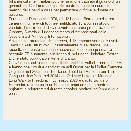
folla nonostante il maltempo che ha anche causato il guasto di un
generatore. Così una famiglia del posto ha accolto i quattro
membri della band a casa per permettere di finire le riprese dal
balcone.
Formatisi a Dublino nel 1976, gli U2 hanno effettuato nella loro
carriera innumerevoli tournée, pubblicato 15 album in studio,
venduto 175 milioni di dischi e vinto numerosi premi, tra cui 22
Grammy Awards e il riconoscimento di Ambasciatori della
Coscienza di Amnesty International.
A sopresa il mercoledì delle ceneri, il 18 febbraio scorso, è uscito
'Days Of Ash', un nuovo EP indipendente di sei tracce, una
raccolta composta da cinque nuove canzoni e una poesia. Un
secondo EP autonomo, anch'esso di sei tracce, intitolato Easter
Lily, è stato pubblicato il Venerdì Santo.
Gli U2 sono stati inseriti nella Rock and Roll Hall of Fame nel 2005
e hanno ricevuto due candidature agli Oscar per la Miglior Canzone
Originale: nel 2003 con The Hands That Built America per il film
Gangs of New York; nel 2014 con Ordinary Love per Mandela:
Long Walk to Freedom. Il 17 marzo 2023 è uscito Songs of
Surrender, una raccolta di 40 celebri brani completamente ri-
registrati e reinterpretati durante sessioni svoltesi nell'arco di due
anni.