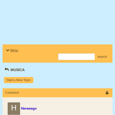
Menu
search
MUSICA
Start a New Topic
Comment
H
Herewego