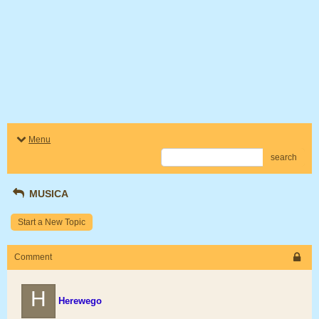
Menu
search
MUSICA
Start a New Topic
Comment
H
Herewego