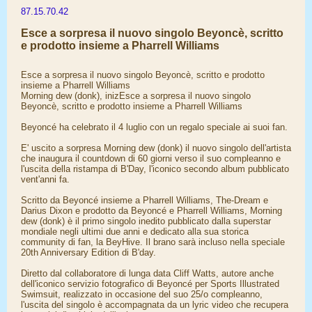
87.15.70.42
Esce a sorpresa il nuovo singolo Beyoncè, scritto
e prodotto insieme a Pharrell Williams
Esce a sorpresa il nuovo singolo Beyoncè, scritto e prodotto
insieme a Pharrell Williams
Morning dew (donk), inizEsce a sorpresa il nuovo singolo
Beyoncè, scritto e prodotto insieme a Pharrell Williams
Beyoncé ha celebrato il 4 luglio con un regalo speciale ai suoi fan.
E' uscito a sorpresa Morning dew (donk) il nuovo singolo dell'artista
che inaugura il countdown di 60 giorni verso il suo compleanno e
l'uscita della ristampa di B'Day, l'iconico secondo album pubblicato
vent'anni fa.
Scritto da Beyoncé insieme a Pharrell Williams, The-Dream e
Darius Dixon e prodotto da Beyoncé e Pharrell Williams, Morning
dew (donk) è il primo singolo inedito pubblicato dalla superstar
mondiale negli ultimi due anni e dedicato alla sua storica
community di fan, la BeyHive. Il brano sarà incluso nella speciale
20th Anniversary Edition di B'day.
Diretto dal collaboratore di lunga data Cliff Watts, autore anche
dell'iconico servizio fotografico di Beyoncé per Sports Illustrated
Swimsuit, realizzato in occasione del suo 25/o compleanno,
l'uscita del singolo è accompagnata da un lyric video che recupera