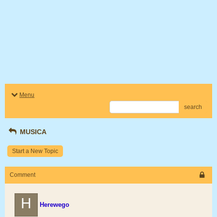
Menu
search
MUSICA
Start a New Topic
Comment
H
Herewego