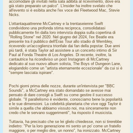
accomodare gli invitati nella sala adibita al ricevimento, dove era
già stato preparato un palco". L'insider ha inoltre svelato che
all'evento si è esibita anche l'ex voce dei Fleetwood Mac, Stevie
Nicks.
L'ottantaquattrenne McCartney e la trentaseienne Swift
condividono una profonda stima reciproca, consolidatasi
pubblicamente fin dalla loro intervista doppia sulla copertina di
"Rolling Stone" nel 2020. Nel giugno del 2024, l'ex Beatle era
presente tra il pubblico dell'Eras Tour allo stadio di Wembley,
ricevendo un'accoglienza trionfale dai fan della popstar. Due anni
più tardi, è stata Taylor ad assistere a un concerto intimo di Sir
Paul al Fonda Theatre di Los Angeles. Di recente, inoltre, la
cantautrice ha ricondiviso un post Instagram di McCartney
dedicato al suo nuovo album solista, The Boys of Dungeon Lane,
elogiandolo come un "artista eternamente eccezionale" da cui si è
"sempre lasciata ispirare".
Pochi giorni prima delle nozze, durante un'intervista per "BBC
Sounds", a McCartney era stato domandato se avesse mai
pensato di dare consigli a Swift su come gestire il successo
globale. "Il parallelismo è evidente, conosciamo bene la popolarità
e le sue dimensioni. La celebrità planetaria che vive oggi Taylor è
simile a quella che abbiamo vissuto noi, ma sinceramente non
credo che le servano suggerimenti", ha risposto il musicista.
Tuttavia, ha precisato che se lei glielo chiedesse, non si tirerebbe
indietro: "Per la loro generazione mi sento un po' come un fratello
maggiore, o per meglio dire, un nonno", ha ironizzato. McCartney