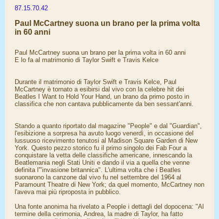
87.15.70.42
Paul McCartney suona un brano per la prima volta
in 60 anni
Paul McCartney suona un brano per la prima volta in 60 anni
E lo fa al matrimonio di Taylor Swift e Travis Kelce
Durante il matrimonio di Taylor Swift e Travis Kelce, Paul
McCartney è tornato a esibirsi dal vivo con la celebre hit dei
Beatles I Want to Hold Your Hand, un brano da primo posto in
classifica che non cantava pubblicamente da ben sessant'anni.
Stando a quanto riportato dal magazine "People" e dal "Guardian",
l'esibizione a sorpresa ha avuto luogo venerdì, in occasione del
lussuoso ricevimento tenutosi al Madison Square Garden di New
York. Questo pezzo storico fu il primo singolo dei Fab Four a
conquistare la vetta delle classifiche americane, innescando la
Beatlemania negli Stati Uniti e dando il via a quella che venne
definita l'"invasione britannica". L'ultima volta che i Beatles
suonarono la canzone dal vivo fu nel settembre del 1964 al
Paramount Theatre di New York; da quel momento, McCartney non
l'aveva mai più riproposta in pubblico.
Una fonte anonima ha rivelato a People i dettagli del dopocena: "Al
termine della cerimonia, Andrea, la madre di Taylor, ha fatto