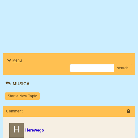
Menu
search
MUSICA
Start a New Topic
Comment
H
Herewego