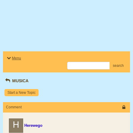
Menu
search
MUSICA
Start a New Topic
Comment
H
Herewego