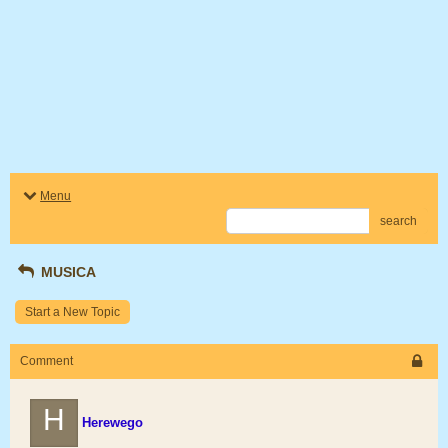
Menu
search
MUSICA
Start a New Topic
Comment
H
Herewego