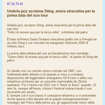
87.15.70.42
Umbria jazz acclama Sting, arena stracolma per la
prima data del suo tour
Umbria jazz acclama Sting, arena stracolma per la prima data del
suo tour
"Felici di essere qua per la terza volta", sottolinea dal palco
Èstata un'Arena Santa Giuliana stracolma quella che a Perugia ha
accolto Sting il cui concerto ha inaugurato l'edizione 2026 di
Umbria Jazz.
La prima data italiana del suo acclamatissimo tour mondiale.
"Siamo felici di essere qua per la terza volta", le parole di Sting dal
palco.
Si chiude così un cerchio storico iniziato nel 1987, con
l'indimenticabile debutto a Uj quando si mise a completa
disposizione del leggendario arrangiatore Gil Evans e della sua
strepitosa orchestra per un concerto memorabile da 25mila
spettatori. Poi il ritorno nel 2012 con il "Back to Bass" quando, 13
anni fa, sempre all'Arena, chiuse il festival imbracciando il suo
strumento più amato.
E sempre con il suo basso il cantautore britannico si è presentato
anche questa volta davanti ad un popolo transgenerazionale: i
nostalgici dei Police della prima ora, gli appassionati storici della