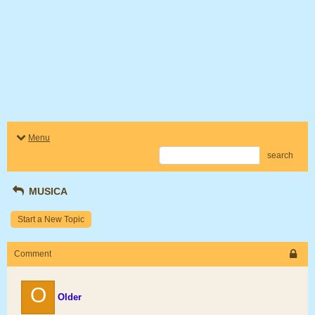
Menu
search
MUSICA
Start a New Topic
Comment
O
Older