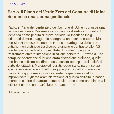
87.15.70.42
Paolo. il Piano del Verde Zero del Comune di Udine
riconosce una lacuna gestionale
Paolo. il Piano del Verde Zero del Comune di Udine riconosce una
lacuna gestionale: l’assenza di un piano di diserbo strutturato. Lo
identifica come priorità di breve periodo, lo inserisce tra gli
indicatori di monitoraggio, lo assegna a un incarico esterno. Ma
non stanziano risorse, non forniscono la cartografia delle aree
critiche, non distingue tra diserbo ordinario e contrasto alle IAS,
non forniscono indicatori di risultato. Il nostro impegno è
trasformare questa intenzione in azione concreta. Si tratta di una
semplice operazione di buona amministrazione ordinaria, quelle
che hanno l’effetto più diretto sulla qualità percepita della città da
parte dei cittadini. Marciapiedi curati, rogge sane, parchi senza
specie invasive: sono obiettivi raggiungibili, a patto di avere un
piano. Ad oggi come è possibile veder la gestione è del tutto
improvvisata. Questa amministrazione ci guarda dall'alto in basso,
anche se ci dice di trattarci come adulti e non come bambini, ma il
leitmotiv rimane uno: farò, faremo, faremo fare.
Udine al Centro