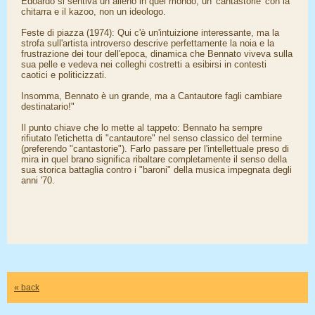
Edoardo si sentiva un alieno in quel mondo, un 'cantastorie' con la
chitarra e il kazoo, non un ideologo.
Feste di piazza (1974): Qui c'è un'intuizione interessante, ma la
strofa sull'artista introverso descrive perfettamente la noia e la
frustrazione dei tour dell'epoca, dinamica che Bennato viveva sulla
sua pelle e vedeva nei colleghi costretti a esibirsi in contesti
caotici e politicizzati.
Insomma, Bennato è un grande, ma a Cantautore fagli cambiare
destinatario!"
Il punto chiave che lo mette al tappeto: Bennato ha sempre
rifiutato l'etichetta di "cantautore" nel senso classico del termine
(preferendo "cantastorie"). Farlo passare per l'intellettuale preso di
mira in quel brano significa ribaltare completamente il senso della
sua storica battaglia contro i "baroni" della musica impegnata degli
anni '70.
« back