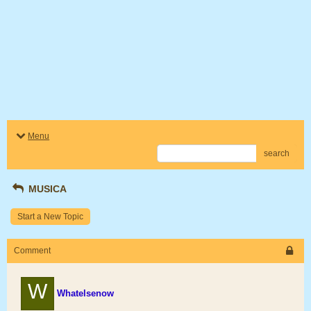
Menu
search
MUSICA
Start a New Topic
Comment
W
Whatelsenow