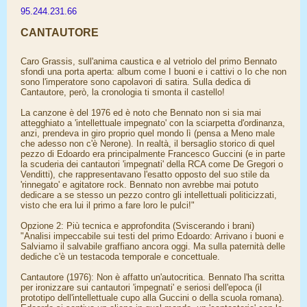
95.244.231.66
CANTAUTORE
Caro Grassis, sull'anima caustica e al vetriolo del primo Bennato
sfondi una porta aperta: album come I buoni e i cattivi o Io che non
sono l'imperatore sono capolavori di satira. Sulla dedica di
Cantautore, però, la cronologia ti smonta il castello!
La canzone è del 1976 ed è noto che Bennato non si sia mai
attegghiato a 'intellettuale impegnato' con la sciarpetta d'ordinanza,
anzi, prendeva in giro proprio quel mondo lì (pensa a Meno male
che adesso non c'è Nerone). In realtà, il bersaglio storico di quel
pezzo di Edoardo era principalmente Francesco Guccini (e in parte
la scuderia dei cantautori 'impegnati' della RCA come De Gregori o
Venditti), che rappresentavano l'esatto opposto del suo stile da
'rinnegato' e agitatore rock. Bennato non avrebbe mai potuto
dedicare a se stesso un pezzo contro gli intellettuali politicizzati,
visto che era lui il primo a fare loro le pulci!"
Opzione 2: Più tecnica e approfondita (Sviscerando i brani)
"Analisi impeccabile sui testi del primo Edoardo: Arrivano i buoni e
Salviamo il salvabile graffiano ancora oggi. Ma sulla paternità delle
dediche c'è un testacoda temporale e concettuale.
Cantautore (1976): Non è affatto un'autocritica. Bennato l'ha scritta
per ironizzare sui cantautori 'impegnati' e seriosi dell'epoca (il
prototipo dell'intellettuale cupo alla Guccini o della scuola romana).