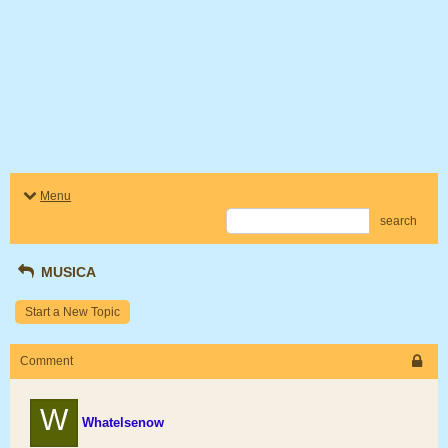
Menu
search
MUSICA
Start a New Topic
Comment
W
Whatelsenow