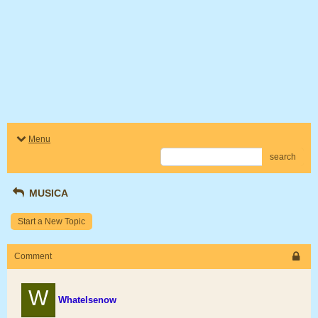
Menu
search
MUSICA
Start a New Topic
Comment
W
Whatelsenow