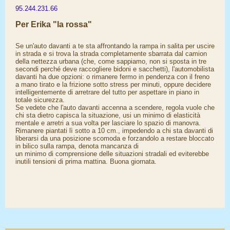
95.244.231.66
Per Erika "la rossa"
Se un'auto davanti a te sta affrontando la rampa in salita per uscire
in strada e si trova la strada completamente sbarrata dal camion
della nettezza urbana (che, come sappiamo, non si sposta in tre
secondi perché deve raccogliere bidoni e sacchetti), l'automobilista
davanti ha due opzioni: o rimanere fermo in pendenza con il freno
a mano tirato e la frizione sotto stress per minuti, oppure decidere
intelligentemente di arretrare del tutto per aspettare in piano in
totale sicurezza.
​Se vedete che l'auto davanti accenna a scendere, regola vuole che
chi sta dietro capisca la situazione, usi un minimo di elasticità
mentale e arretri a sua volta per lasciare lo spazio di manovra.
Rimanere piantati lì sotto a 10 cm., impedendo a chi sta davanti di
liberarsi da una posizione scomoda e forzandolo a restare bloccato
in bilico sulla rampa, denota mancanza di
​un minimo di comprensione delle situazioni stradali ed eviterebbe
inutili tensioni di prima mattina. Buona giornata.