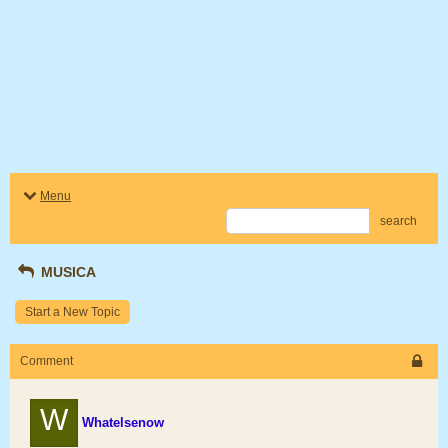
Menu
search
MUSICA
Start a New Topic
Comment
W
Whatelsenow