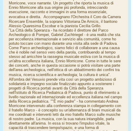
Morricone, voce narrante. Un progetto che riporta la musica di
Ennio Morricone alla sua origine più profonda, intrecciando
esecuzione, racconto e immagini in una forma essenziale,
evocativa e diretta. Accompagnano l'Orchestra il Coro da Camera
Ricercare Ensemble, la soprano Vittoriana De Amicis, il baritono
Alessio Quaresima Escobar e la pianista Cecilia Grillo.
"La Città della Speranza - ha ricordato il direttore del Parco
Archeologico di Pompei, Gabriel Zuchtriegel - è una realtà che sta
per eccellenza internazionale e servizio alla comunità, come ho
potuto toccare con mano durante una visita alla sede di Padova.
Come Parco archeologico, siamo felici di collaborare a una causa
che è nobile nel senso vero della parola, contribuendo al tempo
stesso ad arricchire la rassegna musicale estiva con la musica di
un'altra eccellenza italiana, Ennio Morricone. Come in tutte le sere
dei concerti, anche in questa occasione si potrà visitare una parte
dell'area archeologica, nell'ottica di un abbattimento dei confini tra
musica, ricerca scientifica e archeologia; la cultura è unica".
All'ombra del Vesuvio prende vita così un progetto ambizioso di
solidarietà e impegno sociale finalizzato appunto a sostenere i
progetti di Ricerca portati avanti da Città della Speranza
nell'Istituto di Ricerca Pediatrica di Padova, punto di riferimento a
livello nazionale ed internazionale ed eccellenza italiana nel campo
della Ricerca pediatrica. ""È mio padre" - ha commentato Andrea
Morricone intervenuto alla conferenza stampa in collegamento con
il fratello Marco - è concepito su un'alternanza di brani musicali da
me coordinati e interventi letti da mio fratello Marco sulle musiche
di nostro padre. La musica, con la sua natura intangibile, parla
direttamente all'anima. In essa si trovano l'impulso vitale, la
capacità di trascendere tempo/spazio, e una forma di