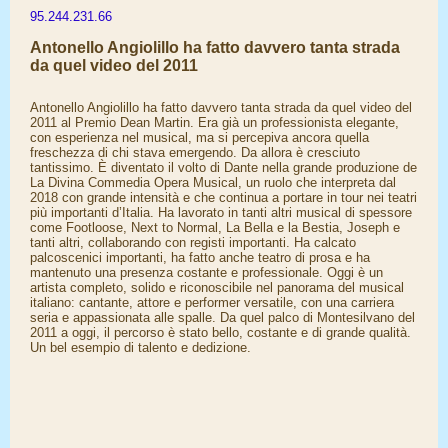
95.244.231.66
Antonello Angiolillo ha fatto davvero tanta strada
da quel video del 2011
Antonello Angiolillo ha fatto davvero tanta strada da quel video del
2011 al Premio Dean Martin. Era già un professionista elegante,
con esperienza nel musical, ma si percepiva ancora quella
freschezza di chi stava emergendo. Da allora è cresciuto
tantissimo. È diventato il volto di Dante nella grande produzione de
La Divina Commedia Opera Musical, un ruolo che interpreta dal
2018 con grande intensità e che continua a portare in tour nei teatri
più importanti d’Italia. Ha lavorato in tanti altri musical di spessore
come Footloose, Next to Normal, La Bella e la Bestia, Joseph e
tanti altri, collaborando con registi importanti. Ha calcato
palcoscenici importanti, ha fatto anche teatro di prosa e ha
mantenuto una presenza costante e professionale. Oggi è un
artista completo, solido e riconoscibile nel panorama del musical
italiano: cantante, attore e performer versatile, con una carriera
seria e appassionata alle spalle. Da quel palco di Montesilvano del
2011 a oggi, il percorso è stato bello, costante e di grande qualità.
Un bel esempio di talento e dedizione.