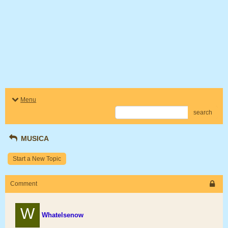
Menu
search
MUSICA
Start a New Topic
Comment
W
Whatelsenow