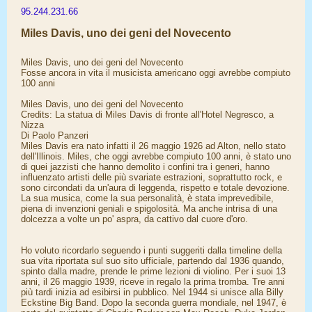
95.244.231.66
Miles Davis, uno dei geni del Novecento
Miles Davis, uno dei geni del Novecento
Fosse ancora in vita il musicista americano oggi avrebbe compiuto
100 anni
Miles Davis, uno dei geni del Novecento
Credits: La statua di Miles Davis di fronte all'Hotel Negresco, a
Nizza
Di Paolo Panzeri
Miles Davis era nato infatti il 26 maggio 1926 ad Alton, nello stato
dell'Illinois. Miles, che oggi avrebbe compiuto 100 anni, è stato uno
di quei jazzisti che hanno demolito i confini tra i generi, hanno
influenzato artisti delle più svariate estrazioni, soprattutto rock, e
sono circondati da un'aura di leggenda, rispetto e totale devozione.
La sua musica, come la sua personalità, è stata imprevedibile,
piena di invenzioni geniali e spigolosità. Ma anche intrisa di una
dolcezza a volte un po' aspra, da cattivo dal cuore d'oro.
Ho voluto ricordarlo seguendo i punti suggeriti dalla timeline della
sua vita riportata sul suo sito ufficiale, partendo dal 1936 quando,
spinto dalla madre, prende le prime lezioni di violino. Per i suoi 13
anni, il 26 maggio 1939, riceve in regalo la prima tromba. Tre anni
più tardi inizia ad esibirsi in pubblico. Nel 1944 si unisce alla Billy
Eckstine Big Band. Dopo la seconda guerra mondiale, nel 1947, è