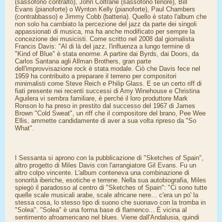
(sassofono contralto), John Coltrane (sassofono tenore), Bill
Evans (pianoforte) o Wynton Kelly (pianoforte), Paul Chambers
(contrabbasso) e Jimmy Cobb (batteria). Quello è stato l'album che
non solo ha cambiato la percezione del jazz da parte dei singoli
appassionati di musica, ma ha anche modificato per sempre la
concezione dei musicisti. Come scritto nel 2008 dal giornalista
Francis Davis: "Al di là del jazz, l'influenza a lungo termine di
"Kind of Blue" è stata enorme. A partire dai Byrds, dai Doors, da
Carlos Santana agli Allman Brothers, gran parte
dell'improvvisazione rock è stata modale. Ciò che Davis fece nel
1959 ha contribuito a preparare il terreno per compositori
minimalisti come Steve Reich e Philip Glass. E se un certo riff di
fiati presente nei recenti successi di Amy Winehouse e Christina
Aguilera vi sembra familiare, è perché il loro produttore Mark
Ronson lo ha preso in prestito dal successo del 1967 di James
Brown "Cold Sweat", un riff che il compositore del brano, Pee Wee
Ellis, ammette candidamente di aver a sua volta ripreso da "So
What".
I Sessanta si aprono con la pubblicazione di "Sketches of Spain",
altro progetto di Miles Davis con l'arrangiatore Gil Evans. Fu un
altro colpo vincente. L'album conteneva una combinazione di
sonorità iberiche, esotiche e terrene. Nella sua autobiografia, Miles
spiegò il paradosso al centro di "Sketches of Spain": "Ci sono tutte
quelle scale musicali arabe, scale africane nere... c'era un po' la
stessa cosa, lo stesso tipo di suono che suonavo con la tromba in
"Solea". "Solea" è una forma base di flamenco... È vicina al
sentimento afroamericano nel blues. Viene dall'Andalusia, quindi