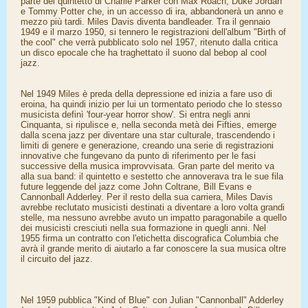
parte del quintetto di Charlie Parker con Max Roach, Duke Jordan
e Tommy Potter che, in un accesso di ira, abbandonerà un anno e
mezzo più tardi. Miles Davis diventa bandleader. Tra il gennaio
1949 e il marzo 1950, si tennero le registrazioni dell'album "Birth of
the cool" che verrà pubblicato solo nel 1957, ritenuto dalla critica
un disco epocale che ha traghettato il suono dal bebop al cool
jazz.
Nel 1949 Miles è preda della depressione ed inizia a fare uso di
eroina, ha quindi inizio per lui un tormentato periodo che lo stesso
musicista definì 'four-year horror show'. Si entra negli anni
Cinquanta, si ripulisce e, nella seconda metà dei Fifties, emerge
dalla scena jazz per diventare una star culturale, trascendendo i
limiti di genere e generazione, creando una serie di registrazioni
innovative che fungevano da punto di riferimento per le fasi
successive della musica improvvisata. Gran parte del merito va
alla sua band: il quintetto e sestetto che annoverava tra le sue fila
future leggende del jazz come John Coltrane, Bill Evans e
Cannonball Adderley. Per il resto della sua carriera, Miles Davis
avrebbe reclutato musicisti destinati a diventare a loro volta grandi
stelle, ma nessuno avrebbe avuto un impatto paragonabile a quello
dei musicisti cresciuti nella sua formazione in quegli anni. Nel
1955 firma un contratto con l'etichetta discografica Columbia che
avrà il grande merito di aiutarlo a far conoscere la sua musica oltre
il circuito del jazz.
Nel 1959 pubblica "Kind of Blue" con Julian "Cannonball" Adderley