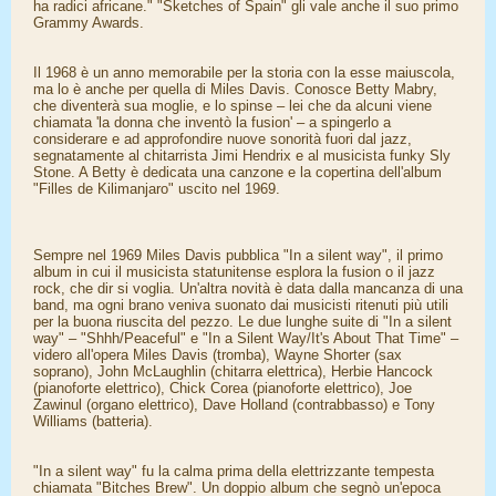
ha radici africane." "Sketches of Spain" gli vale anche il suo primo
Grammy Awards.
Il 1968 è un anno memorabile per la storia con la esse maiuscola,
ma lo è anche per quella di Miles Davis. Conosce Betty Mabry,
che diventerà sua moglie, e lo spinse – lei che da alcuni viene
chiamata 'la donna che inventò la fusion' – a spingerlo a
considerare e ad approfondire nuove sonorità fuori dal jazz,
segnatamente al chitarrista Jimi Hendrix e al musicista funky Sly
Stone. A Betty è dedicata una canzone e la copertina dell'album
"Filles de Kilimanjaro" uscito nel 1969.
Sempre nel 1969 Miles Davis pubblica "In a silent way", il primo
album in cui il musicista statunitense esplora la fusion o il jazz
rock, che dir si voglia. Un'altra novità è data dalla mancanza di una
band, ma ogni brano veniva suonato dai musicisti ritenuti più utili
per la buona riuscita del pezzo. Le due lunghe suite di "In a silent
way" – "Shhh/Peaceful" e "In a Silent Way/It's About That Time" –
videro all'opera Miles Davis (tromba), Wayne Shorter (sax
soprano), John McLaughlin (chitarra elettrica), Herbie Hancock
(pianoforte elettrico), Chick Corea (pianoforte elettrico), Joe
Zawinul (organo elettrico), Dave Holland (contrabbasso) e Tony
Williams (batteria).
"In a silent way" fu la calma prima della elettrizzante tempesta
chiamata "Bitches Brew". Un doppio album che segnò un'epoca