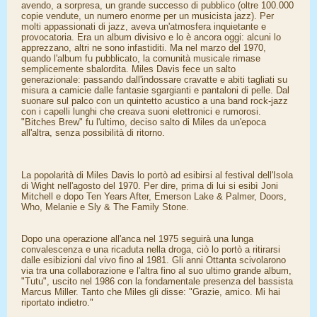
avendo, a sorpresa, un grande successo di pubblico (oltre 100.000
copie vendute, un numero enorme per un musicista jazz). Per
molti appassionati di jazz, aveva un'atmosfera inquietante e
provocatoria. Era un album divisivo e lo è ancora oggi: alcuni lo
apprezzano, altri ne sono infastiditi. Ma nel marzo del 1970,
quando l'album fu pubblicato, la comunità musicale rimase
semplicemente sbalordita. Miles Davis fece un salto
generazionale: passando dall'indossare cravatte e abiti tagliati su
misura a camicie dalle fantasie sgargianti e pantaloni di pelle. Dal
suonare sul palco con un quintetto acustico a una band rock-jazz
con i capelli lunghi che creava suoni elettronici e rumorosi.
"Bitches Brew" fu l'ultimo, deciso salto di Miles da un'epoca
all'altra, senza possibilità di ritorno.
La popolarità di Miles Davis lo portò ad esibirsi al festival dell'Isola
di Wight nell'agosto del 1970. Per dire, prima di lui si esibì Joni
Mitchell e dopo Ten Years After, Emerson Lake & Palmer, Doors,
Who, Melanie e Sly & The Family Stone.
Dopo una operazione all'anca nel 1975 seguirà una lunga
convalescenza e una ricaduta nella droga, ciò lo portò a ritirarsi
dalle esibizioni dal vivo fino al 1981. Gli anni Ottanta scivolarono
via tra una collaborazione e l'altra fino al suo ultimo grande album,
"Tutu", uscito nel 1986 con la fondamentale presenza del bassista
Marcus Miller. Tanto che Miles gli disse: "Grazie, amico. Mi hai
riportato indietro."