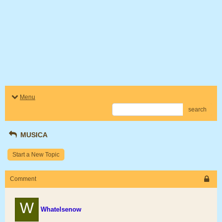
Menu
search
MUSICA
Start a New Topic
Comment
W
Whatelsenow