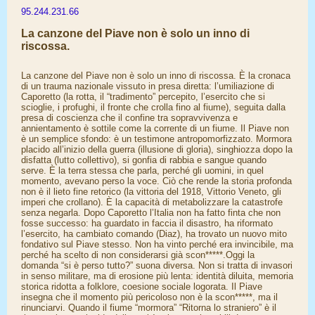
95.244.231.66
La canzone del Piave non è solo un inno di
riscossa.
La canzone del Piave non è solo un inno di riscossa. È la cronaca
di un trauma nazionale vissuto in presa diretta: l’umiliazione di
Caporetto (la rotta, il “tradimento” percepito, l’esercito che si
scioglie, i profughi, il fronte che crolla fino al fiume), seguita dalla
presa di coscienza che il confine tra sopravvivenza e
annientamento è sottile come la corrente di un fiume. Il Piave non
è un semplice sfondo: è un testimone antropomorfizzato. Mormora
placido all’inizio della guerra (illusione di gloria), singhiozza dopo la
disfatta (lutto collettivo), si gonfia di rabbia e sangue quando
serve. È la terra stessa che parla, perché gli uomini, in quel
momento, avevano perso la voce. Ciò che rende la storia profonda
non è il lieto fine retorico (la vittoria del 1918, Vittorio Veneto, gli
imperi che crollano). È la capacità di metabolizzare la catastrofe
senza negarla. Dopo Caporetto l’Italia non ha fatto finta che non
fosse successo: ha guardato in faccia il disastro, ha riformato
l’esercito, ha cambiato comando (Diaz), ha trovato un nuovo mito
fondativo sul Piave stesso. Non ha vinto perché era invincibile, ma
perché ha scelto di non considerarsi già scon*****.Oggi la
domanda “si è perso tutto?” suona diversa. Non si tratta di invasori
in senso militare, ma di erosione più lenta: identità diluita, memoria
storica ridotta a folklore, coesione sociale logorata. Il Piave
insegna che il momento più pericoloso non è la scon*****, ma il
rinunciarvi. Quando il fiume “mormora” “Ritorna lo straniero” è il