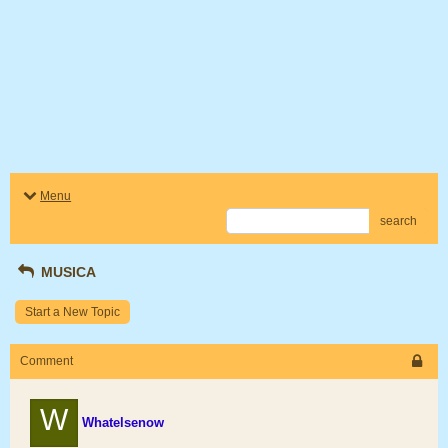
Menu
search
MUSICA
Start a New Topic
Comment
W
Whatelsenow