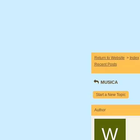
Return to Website
>
Index
Recent Posts
MUSICA
Start a New Topic
Author
W