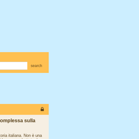
search
 complessa sulla
oria italiana. Non è una