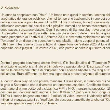
Di Redazione
Un anno fa spopolava con "Halo". Un brano nato quasi in sordina, lontano dai 
aspettative del grande pubblico, che nel tempo si è trasformato in uno dei suc
della nuova scena pop italiana. Oltre 80 milioni di stream, la certificazione di
diffusione costante sui social e nelle playlist: numeri che hanno raccontato 
dopo passo, senza scorciatoie. Oggi il percorso di Samurai Jay trova una n
Un progetto che arriva dopo settimane vissute al centro delle classifiche graz
brano presentato al Festival di Sanremo 2026 e diventato rapidamente un fe
"Amatore" è un disco che suona come una playlist, pieno zeppo di potenziali 
tutti finire in testa nella corsa al titolo di tormentone dell'estate 2026. A lui è
copertina della playlist "Hit estate 2026", che potete ascoltare qui sotto clic
Dentro il progetto convivono anime diverse. C’è l’inquietudine di "Flamenco P
in rotazione radiofonica, il lato più impulsivo e passionale di "Disgraziata" 
anche la dimensione intima di "Prigione" con Federica Abbate e "Si teng a te
dell’artista. Brani differenti tra loro ma legati dalla stessa esigenza di autentic
Al centro della playlist non poteva mancare "Ossessione", il brano con cui 
in gara a Sanremo e che è diventato un fenomeno assoluto. Certificato disco d
settimane al primo posto della classifica FIMI / NIQ, il pezzo ha superato i 1
complessivi, conquistando anche la Top 50 Italia di Spotify e la Top Songs
TikTok il suono ha generato oltre 1,2 milioni di video, mentre il videoclip uffic
milioni di visualizzazioni su YouTube. Un successo amplificato anche da "Ob
versione spagnola realizzata con Naiara.