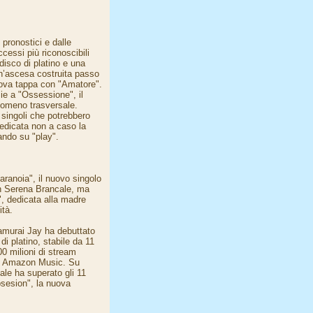
pronostici e dalle
cessi più riconoscibili
 disco di platino e una
un’ascesa costruita passo
uova tappa con "Amatore".
ie a "Ossessione", il
nomeno trasversale.
singoli che potrebbero
 dedicata non a caso la
cando su "play".
aranoia", il nuovo singolo
con Serena Brancale, ma
", dedicata alla madre
ità.
Samurai Jay ha debuttato
i platino, stabile da 11
00 milioni di stream
 di Amazon Music. Su
iale ha superato gli 11
sesion", la nuova