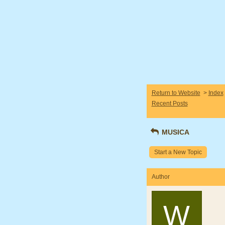
Return to Website
>
Index
Recent Posts
MUSICA
Start a New Topic
Author
W