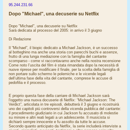
95.244.231.66
Dopo "Michael", una decuserie su Netflix
Dopo "Michael", una decuserie su Netflix
Sarà dedicata al processo del 2005: in arrivo il 3 giugno
Di Redazione
Il “Michael”, il biopic dedicato a Michael Jackson, è un successo
al botteghino ma anche una storia con parecchi buchi e assenze,
frutto di una lunga mediazione con la famiglia del cantante
scomparso - come vi raccontavamo anche nella nostra recensione
Come noto l’uscita del film è stata rimandata dopo la necessità di
nuove riprese per modificare il finale, per la scelta della famiglia di
non portare sullo schermo le polemiche e le vicende legali
dell’ultima fase della vita del cantante, comprese le accuse di
pedofilia e il processo.
E proprio questa fase della carriare di Michael Jackson sarà
l'oggetto una nuova docuserie di Netflix: “Michael Jackson: The
Verdict”, articolata in tre episodi, debutterà il 3 giugno e ricostruirà
uno dei capitoli più controversi della vicenda pubblica del cantante:
il procedimento giudiziario in cui Jackson fu accusato di molestie
su minore e altri reati legati a un adolescente. Il musicista si
dichiarò sempre innocente e fu assolto da tutte le accuse.
Secondo quanto anticipato da Netflix, la serie includerà interviste a