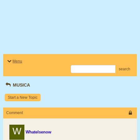
Menu
search
MUSICA
Start a New Topic
Comment
W
Whatelsenow