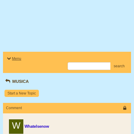
Menu
search
MUSICA
Start a New Topic
Comment
W
Whatelsenow