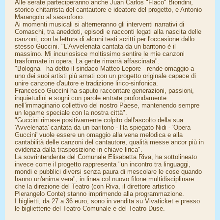
Alle serate parteciperanno anche Juan Carlos "Flaco" Biondini,
storico chitarrista del cantautore e ideatore del progetto, e Antonio
Marangolo al sassofono.
Ai momenti musicali si alterneranno gli interventi narrativi di
Comaschi, tra aneddoti, episodi e racconti legati alla nascita delle
canzoni, con la lettura di alcuni testi scritti per l'occasione dallo
stesso Guccini. "L'Avvelenata cantata da un baritono è il
massimo. Mi incuriosisce moltissimo sentire le mie canzoni
trasformate in opera. La gente rimarrà affascinata".
"Bologna - ha detto il sindaco Matteo Lepore - rende omaggio a
uno dei suoi artisti più amati con un progetto originale capace di
unire canzone d'autore e tradizione lirico-sinfonica.
Francesco Guccini ha saputo raccontare generazioni, passioni,
inquietudini e sogni con parole entrate profondamente
nell'immaginario collettivo del nostro Paese, mantenendo sempre
un legame speciale con la nostra città".
"Guccini rimase positivamente colpito dall'ascolto della sua
'Avvelenata' cantata da un baritono - Ha spiegato Nidi - 'Opera
Guccini' vuole essere un omaggio alla vena melodica e alla
cantabilità delle canzoni del cantautore, qualità messe ancor più in
evidenza dalla trasposizione in chiave lirica".
La sovrintendente del Comunale Elisabetta Riva, ha sottolineato
invece come il progetto rappresenta "un incontro tra linguaggi,
mondi e pubblici diversi senza paura di mescolare le cose quando
hanno un'anima vera", in linea col nuovo filone multidisciplinare
che la direzione del Teatro (con Riva, il direttore artistico
Pierangelo Conte) stanno imprimendo alla programmazione.
I biglietti, da 27 a 36 euro, sono in vendita su Vivaticket e presso
le biglietterie del Teatro Comunale e del Teatro Duse.