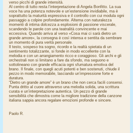
verso picchi di grande intensità.
Al centro di tutto resta l’interpretazione di Angela Bonfitto. La sua
voce ha una potenza notevole e un’estensione invidiabile, ma è
soprattutto la maturità espressiva e il controllo con cui modula ogni
passaggio a colpire profondamente. Alterna con naturalezza
momenti di intima dolcezza a esplosioni di passione viscerale,
scandendo le parole con una teatralità convincente e mai
eccessiva. Quando arriva al verso «Cosa mai ci sarà dietro un
grande amore», la consegna è così intensa e sentita da sembrare
un momento di pura verità personale.
Il testo, sospeso tra sogno, ricordo e la realtà spietata di un
sentimento totalizzante, si fonde in modo eccellente con la
melodia e con un arrangiamento ricco e coraggioso. Gli archi e gli
orchestrali non si limitano a fare da sfondo, ma seguono e
sottolineano con grande efficacia ogni sfumatura emotiva del
brano. Il finale, con quegli acuti potenti e ben sostenuti, chiude il
pezzo in modo memorabile, lasciando un’impressione forte e
duratura.
“Dietro un grande amore” è un brano che non cerca facili consensi.
Punta dritto al cuore attraverso una melodia solida, una scrittura
curata e un’interpretazione autentica. Un pezzo di grande
sensibilità che dimostra come la migliore tradizione della canzone
italiana sappia ancora regalare emozioni profonde e sincere.
Paolo R.