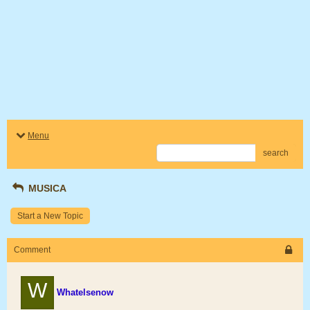
Menu
search
MUSICA
Start a New Topic
Comment
W
Whatelsenow