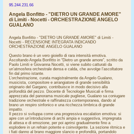
95.244.231.66
Angela Bonfitto - "DIETRO UN GRANDE AMORE"
di Limiti - Nocetti - ORCHESTRAZIONE ANGELO
GUALANO
Angela Bonfitto - "DIETRO UN GRANDE AMORE" di Limiti -
Nocetti - RECENSIONE INTEGRATA INDICANDO
ORCHESTRAZIONE ANGELO GUALANO
Questo brano è un vero gioiello di rara intensità emotiva.
Ascoltando Angela Bonfitto in “Dietro un grande amore”, scritto da
Paolo Limiti e Giovanna Nocetti, si viene subito catturati da
un’atmosfera orchestrale densa e calda, che avvolge l’ascoltatore
fin dal primo istante.
L’orchestrazione, curata magistralmente da Angelo Gualano,
musicista, compositore e arrangiatore di grande sensibilità
originario del Gargano, contribuisce in modo decisivo alla
profondità del pezzo. Docente di Tecnologie Musicali e firma
apprezzata del panorama musicale pugliese, Gualano sa coniugare
tradizione orchestrale e raffinatezza contemporanea, dando al
brano un respiro sinfonico e una ricchezza timbrica di grande
impatto.
Il pezzo si sviluppa come una progressiva escalation emotiva: si
apre con un’introduzione di archi ampia e suggestiva, impregnata
di attesa e di emozione, per poi aprirsi gradualmente fino a
esplodere in un refrain potente e coinvolgente. La sezione ritmica e
i fiati danno al brano maggiore slancio e profondità, portandolo