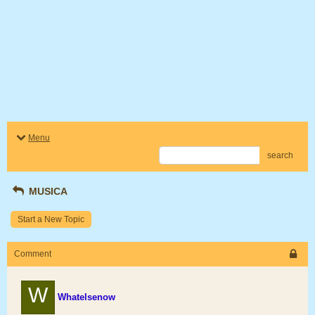
Menu
search
MUSICA
Start a New Topic
Comment
W
Whatelsenow