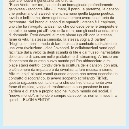
quella emotiva e generazionale di Alfa.
"Buon Vento, per me, nasce da un immaginario profondamente
genovese - racconta Alfa -: il mare, il porto, le partenze, le canzoni
che profumano di salsedine e richiamano quella Liguria poetica,
ruvida e bellissima, dove ogni onda sembra avere una storia da
raccontare. Nel brano ci sono due sguardi: Lorenzo è il capitano,
uno che ha navigato tantissimo, che conosce bene le tempeste e
le stelle; io sono più all'inizio della rotta, con gli occhi ancora pieni
di domande. Però davanti al mare siamo uguali: con la stessa
fame di vita, la stessa curiosità, la stessa voglia di partire".
"Negli ultimi anni il modo di fare musica è cambiato radicalmente,
una vera rivoluzione - dice Jovanotti- le collaborazioni sono oggi
facilitate dalla velocità degli scambi di file e dal flusso inarrestabile
delle uscite di canzoni nelle piattaforme di streaming. All'inizio ero
disorientato da questo nuovo mondo poi l'ho abbracciato e mi
piace starci dentro, condividere la scrittura delle canzoni con altri,
e c'è sempre da imparare e da divertirsi a fare musica insieme.
Alfa mi colpì ai suoi esordi quando ancora non aveva neanche un
contratto discografico, lo avevo scoperto scrollando TikTok,
questo ragazzino con la chitarra che sentivo chiaramente aver
fame di musica, voglia di trasformare la sua passione in una
carriera e di stare a proprio agio nel nuovo mondo dei social. Il
"nuovo mondo", in fondo è sempre da scoprire, non si finisce mai,
quindi....BUON VENTO!".