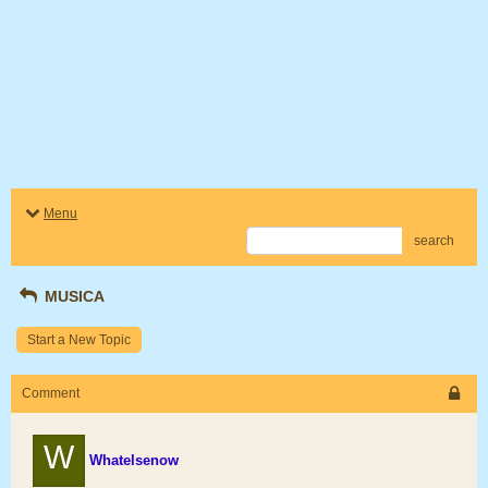
Menu
search
MUSICA
Start a New Topic
Comment
W
Whatelsenow