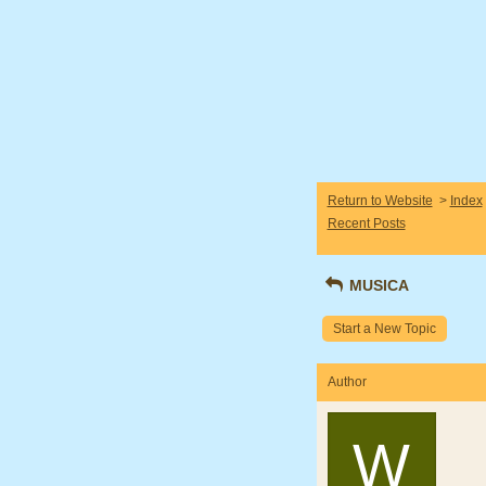
Return to Website
>
Index
Recent Posts
MUSICA
Start a New Topic
Author
W