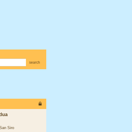
search
edua
 San Siro