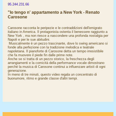
95.244.231.66
"Io tengo n' appartamento a New York - Renato
Carosone
Carosone racconta le peripezie e le contraddizioni dell'emigrato
italiano in America. Il protagonista ostenta il benessere raggiunto a
New York , ma non riesce a nascondere una profonda nostalgia per
Napoli e per le sue abitudini.
​ Musicalmente è un pezzo trascinante, dove lo swing americano si
fonde alla perfezione con la tradizione melodica e teatrale
napoletana. Il pianoforte di Carosone detta un tempo irresistibile
che fa muovere il piede fin dalle prime note.
Anche se si tratta di un pezzo storico, la freschezza degli
arrangiamenti e la comicità della performance vocale dimostrano
perché la musica di Carosone continui a influenzare artisti di ogni
generazione.
​In meno di tre minuti, questo video regala un concentrato di
buonumore, ritmo e grande classe d'altri tempi.