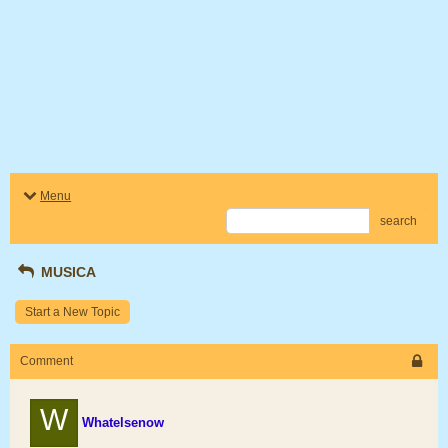
Menu
search
MUSICA
Start a New Topic
Comment
W
Whatelsenow