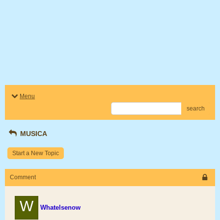
Menu
search
MUSICA
Start a New Topic
Comment
W
Whatelsenow