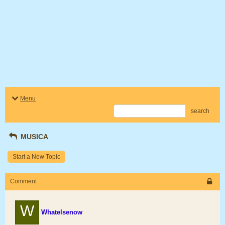
Menu
search
MUSICA
Start a New Topic
Comment
W
Whatelsenow