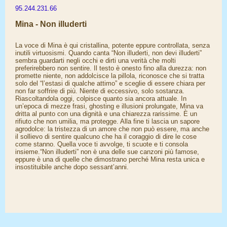
95.244.231.66
Mina - Non illuderti
La voce di Mina è qui cristallina, potente eppure controllata, senza
inutili virtuosismi. Quando canta “Non illuderti, non devi illuderti”
sembra guardarti negli occhi e dirti una verità che molti
preferirebbero non sentire. Il testo è onesto fino alla durezza: non
promette niente, non addolcisce la pillola, riconosce che si tratta
solo del “l’estasi di qualche attimo” e sceglie di essere chiara per
non far soffrire di più. Niente di eccessivo, solo sostanza.
Riascoltandola oggi, colpisce quanto sia ancora attuale. In
un’epoca di mezze frasi, ghosting e illusioni prolungate, Mina va
dritta al punto con una dignità e una chiarezza rarissime. È un
rifiuto che non umilia, ma protegge. Alla fine ti lascia un sapore
agrodolce: la tristezza di un amore che non può essere, ma anche
il sollievo di sentire qualcuno che ha il coraggio di dire le cose
come stanno. Quella voce ti avvolge, ti scuote e ti consola
insieme.“Non illuderti” non è una delle sue canzoni più famose,
eppure è una di quelle che dimostrano perché Mina resta unica e
insostituibile anche dopo sessant’anni.