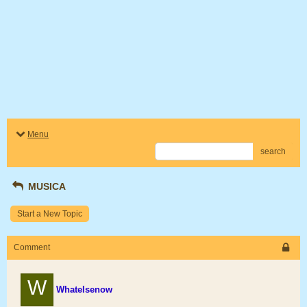
Menu
search
MUSICA
Start a New Topic
Comment
W
Whatelsenow