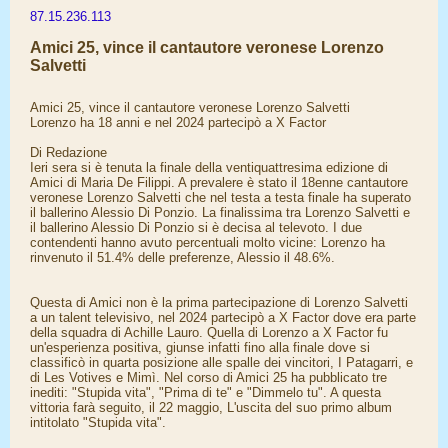
87.15.236.113
Amici 25, vince il cantautore veronese Lorenzo
Salvetti
Amici 25, vince il cantautore veronese Lorenzo Salvetti
Lorenzo ha 18 anni e nel 2024 partecipò a X Factor
Di Redazione
Ieri sera si è tenuta la finale della ventiquattresima edizione di
Amici di Maria De Filippi. A prevalere è stato il 18enne cantautore
veronese Lorenzo Salvetti che nel testa a testa finale ha superato
il ballerino Alessio Di Ponzio. La finalissima tra Lorenzo Salvetti e
il ballerino Alessio Di Ponzio si è decisa al televoto. I due
contendenti hanno avuto percentuali molto vicine: Lorenzo ha
rinvenuto il 51.4% delle preferenze, Alessio il 48.6%.
Questa di Amici non è la prima partecipazione di Lorenzo Salvetti
a un talent televisivo, nel 2024 partecipò a X Factor dove era parte
della squadra di Achille Lauro. Quella di Lorenzo a X Factor fu
un'esperienza positiva, giunse infatti fino alla finale dove si
classificò in quarta posizione alle spalle dei vincitori, I Patagarri, e
di Les Votives e Mimì. Nel corso di Amici 25 ha pubblicato tre
inediti: "Stupida vita", "Prima di te" e "Dimmelo tu". A questa
vittoria farà seguito, il 22 maggio, L'uscita del suo primo album
intitolato "Stupida vita".