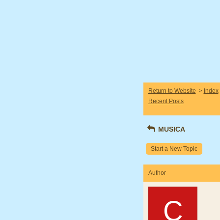
Return to Website
>
Index
Recent Posts
MUSICA
Start a New Topic
Author
C