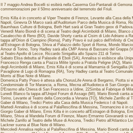
Il 7 maggio Andrea Bocelli si esibirà nella Caserma Goi-Pantanali di Gemona n
commemorazioni per il 50mo anniversario del terremoto del Friuli.
Emis Killa è in concerto al Viper Theatre di Firenze, Levante alla Casa della 
Napoli, Ginevra Di Marco sarà all'Auditorium Parco della Musica di Roma, Ricc
Baumhaus Culture di Bologna, Beth Hart sarà al Gran Teatro geox di Padova
Venerdì Mario Biondi è di scena al Teatro degli Arcimboldi di Milano, Blanco a
Casalecchio di Reno (BO), Davide Shorty canta al Cisim di Lido Adriano a Ra
tappa all'Orion di Ciampino (Roma), Patty Pravo è sul palco dell'Infinity di 
all'Estragon di Bologna, Shiva al Palazzo dello Sport di Roma, Mondo Marcio
Amour di Torino, Tony Hadley sarà alla CMP Arena di Bassano del Grappa (V
al Teatro Apollo di Lecce, Riccardo Sinigallia allo Spazio 211 di Torino.
Sabato Elisa debutta al Palasele di Eboli (SA), Annalisa si esibisce alla Uni
Francesco Renga canta a Piazza Milite Ignoto a Pratola Peligne (AQ), Mario B
degli Arcimboldi di Milano, Emis Killa è di scena al Mamamia di Senigallia (A
Pavaglione di Lugo di Romagna (RA), Tony Hadley canta al Teatro Comunale
Morris al Blue Note di Milano.
Domenica Patty Pravo è attesa alla ChorusLife Arena di Bergamo, Piotta si 
Condominiale di Tor Marancia, a Roma, Mecna all'Audioteca di San Giorgio 
D'Erasmo alla Chiesa di San Francesco a Udine, 22Simba al Fabrique di Mil
Lunedì Blanco fa tappa all'Unipol Forum di Assago (MI), Mario Biondi canta a
Torino, Levante al Teatro della Concordia a Venaria (TO), Michele Zarrillo al T
Gaber di Milano, Tredici Pietro alla Casa della Musica Federico I di Napoli.
Martedì Annalisa è di scena al PalaRescifina di Messina, Tiromancino è in car
Giorgio Gaber di Milano, Emis Killa è in concerto all'Estragon di Bologna, Er
Milano, Shiva al Mandela Forum di Firenze, Mauro Ermanno Giovanardi si es
Michele Zarrillo al Teatro delle Muse di Ancona, Tredici Pietro all'Atlantico 
Lackner suona al Blue Note di Milano.
Mercoledì Annalisa replica al PalaRescifina di Messina, Mario Biondi canta al