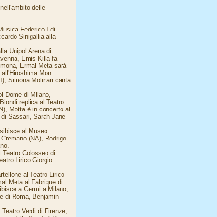
ell'ambito delle
Musica Federico I di
ardo Sinigallia alla
.
lla Unipol Arena di
venna, Emis Killa fa
Cremona, Ermal Meta sarà
 all'Hiroshima Mon
I), Simona Molinari canta
pol Dome di Milano,
iondi replica al Teatro
N), Motta è in concerto al
 di Sassari, Sarah Jane
esibisce al Museo
a Cremano (NA), Rodrigo
ano.
l Teatro Colosseo di
eatro Lirico Giorgio
tellone al Teatro Lirico
mal Meta al Fabrique di
ibisce a Germi a Milano,
Live di Roma, Benjamin
 Teatro Verdi di Firenze,