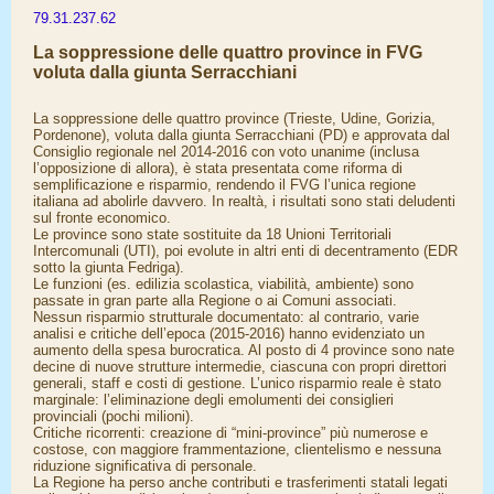
79.31.237.62
La soppressione delle quattro province in FVG
voluta dalla giunta Serracchiani
La soppressione delle quattro province (Trieste, Udine, Gorizia,
Pordenone), voluta dalla giunta Serracchiani (PD) e approvata dal
Consiglio regionale nel 2014-2016 con voto unanime (inclusa
l’opposizione di allora), è stata presentata come riforma di
semplificazione e risparmio, rendendo il FVG l’unica regione
italiana ad abolirle davvero. In realtà, i risultati sono stati deludenti
sul fronte economico.
Le province sono state sostituite da 18 Unioni Territoriali
Intercomunali (UTI), poi evolute in altri enti di decentramento (EDR
sotto la giunta Fedriga).
Le funzioni (es. edilizia scolastica, viabilità, ambiente) sono
passate in gran parte alla Regione o ai Comuni associati.
Nessun risparmio strutturale documentato: al contrario, varie
analisi e critiche dell’epoca (2015-2016) hanno evidenziato un
aumento della spesa burocratica. Al posto di 4 province sono nate
decine di nuove strutture intermedie, ciascuna con propri direttori
generali, staff e costi di gestione. L’unico risparmio reale è stato
marginale: l’eliminazione degli emolumenti dei consiglieri
provinciali (pochi milioni).
Critiche ricorrenti: creazione di “mini-province” più numerose e
costose, con maggiore frammentazione, clientelismo e nessuna
riduzione significativa di personale.
La Regione ha perso anche contributi e trasferimenti statali legati