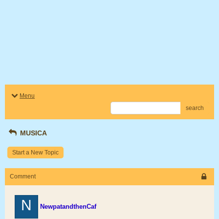
Menu
search
MUSICA
Start a New Topic
Comment
N
NewpatandthenCaf