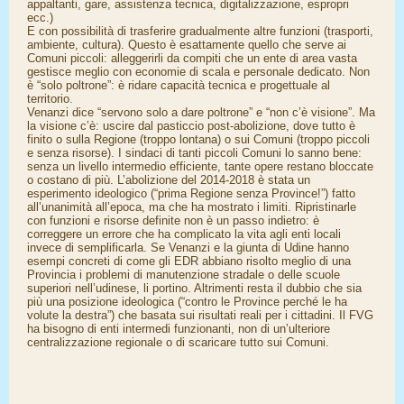
appaltanti, gare, assistenza tecnica, digitalizzazione, espropri
ecc.)
E con possibilità di trasferire gradualmente altre funzioni (trasporti,
ambiente, cultura). Questo è esattamente quello che serve ai
Comuni piccoli: alleggerirli da compiti che un ente di area vasta
gestisce meglio con economie di scala e personale dedicato. Non
è “solo poltrone”: è ridare capacità tecnica e progettuale al
territorio.
Venanzi dice “servono solo a dare poltrone” e “non c’è visione”. Ma
la visione c’è: uscire dal pasticcio post-abolizione, dove tutto è
finito o sulla Regione (troppo lontana) o sui Comuni (troppo piccoli
e senza risorse). I sindaci di tanti piccoli Comuni lo sanno bene:
senza un livello intermedio efficiente, tante opere restano bloccate
o costano di più. L’abolizione del 2014-2018 è stata un
esperimento ideologico (“prima Regione senza Province!”) fatto
all’unanimità all’epoca, ma che ha mostrato i limiti. Ripristinarle
con funzioni e risorse definite non è un passo indietro: è
correggere un errore che ha complicato la vita agli enti locali
invece di semplificarla. Se Venanzi e la giunta di Udine hanno
esempi concreti di come gli EDR abbiano risolto meglio di una
Provincia i problemi di manutenzione stradale o delle scuole
superiori nell’udinese, li portino. Altrimenti resta il dubbio che sia
più una posizione ideologica (“contro le Province perché le ha
volute la destra”) che basata sui risultati reali per i cittadini. Il FVG
ha bisogno di enti intermedi funzionanti, non di un’ulteriore
centralizzazione regionale o di scaricare tutto sui Comuni.