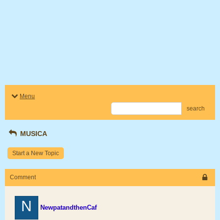
Menu
search
MUSICA
Start a New Topic
Comment
N
NewpatandthenCaf