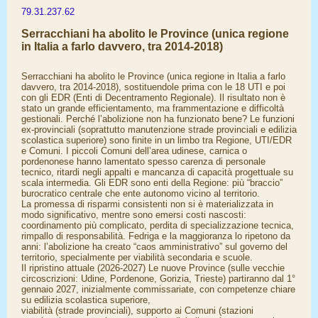
79.31.237.62
Serracchiani ha abolito le Province (unica regione
in Italia a farlo davvero, tra 2014-2018)
Serracchiani ha abolito le Province (unica regione in Italia a farlo
davvero, tra 2014-2018), sostituendole prima con le 18 UTI e poi
con gli EDR (Enti di Decentramento Regionale). Il risultato non è
stato un grande efficientamento, ma frammentazione e difficoltà
gestionali. Perché l’abolizione non ha funzionato bene? Le funzioni
ex-provinciali (soprattutto manutenzione strade provinciali e edilizia
scolastica superiore) sono finite in un limbo tra Regione, UTI/EDR
e Comuni. I piccoli Comuni dell’area udinese, carnica o
pordenonese hanno lamentato spesso carenza di personale
tecnico, ritardi negli appalti e mancanza di capacità progettuale su
scala intermedia. Gli EDR sono enti della Regione: più “braccio”
burocratico centrale che ente autonomo vicino al territorio.
La promessa di risparmi consistenti non si è materializzata in
modo significativo, mentre sono emersi costi nascosti:
coordinamento più complicato, perdita di specializzazione tecnica,
rimpallo di responsabilità. Fedriga e la maggioranza lo ripetono da
anni: l’abolizione ha creato “caos amministrativo” sul governo del
territorio, specialmente per viabilità secondaria e scuole.
Il ripristino attuale (2026-2027) Le nuove Province (sulle vecchie
circoscrizioni: Udine, Pordenone, Gorizia, Trieste) partiranno dal 1°
gennaio 2027, inizialmente commissariate, con competenze chiare
su edilizia scolastica superiore,
viabilità (strade provinciali), supporto ai Comuni (stazioni