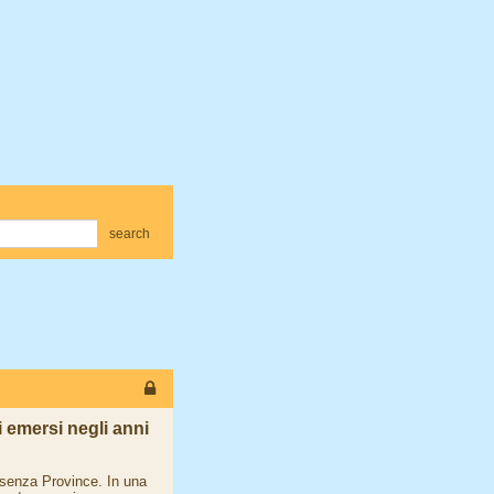
search
 emersi negli anni
 senza Province. In una