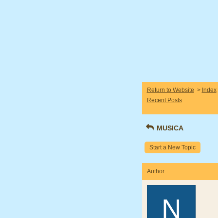
Return to Website
>
Index
Recent Posts
MUSICA
Start a New Topic
Author
N