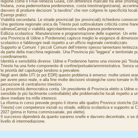
regione come il Friuli-Venezia Giulia, con differenze marcate tra aree (monta
friulana, zona pedemontana pordenonese, costa triestina/goriziana), accentrar
davvero di produrre decisioni “a tavolino” che non colgono le specificità locali
Esempi pratici:
Viabilità secondaria: Le strade provinciali (ex provinciali) richiedono conoscenz
Una gestione regionale unica da Trieste può sottovalutare criticità come fran
udineseCarnia) o viabilità agricolaintensiva nella pianura pordenonese.
Edilizia scolastica: Manutenzione e programmazione delle superiori. Un ente v
una Provincia di Udine o Pordenone) capisce meglio le esigenze di dimensio
scolastico e fabbisogni reali rispetto a un ufficio regionale centralizzato.
Supporto ai Comuni: I piccoli Comuni dell’interno spesso lamentano lentezz
da parte della macchina regionale. Una Provincia più “leggera” e territoriale può
coordinamento.
Identità e sensibilità diverse: Udine e Pordenone hanno una visione più “friul
Trieste ha una forte componente di confine/portuale/amministrativa. Senza un 
le priorità del capoluogo tendono a prevalere.
Negli anni delle UTI (e poi EDR) questo problema è emerso: molte unioni eran
per avere peso reale, e alla fine molte decisioni strategiche sono tornate in
percezione di centralismo triestino.
La prossimità democratica conta. Un presidente di Provincia eletto a Udine 
sensibile (e più facilmente controllabile) alle problematiche locali rispetto a
deve mediare tra mille interessi.
La riforma in corso prevede proprio il ritorno alle quattro Province storiche (
Trieste) con competenze iniziali su strade, edilizia scolastica e supporto ai 
2027 (prima in forma commissariale, poi elette).
Il successo dipenderà da quanto saranno snelle e davvero decentrate, o se d
livello di intermediazione.