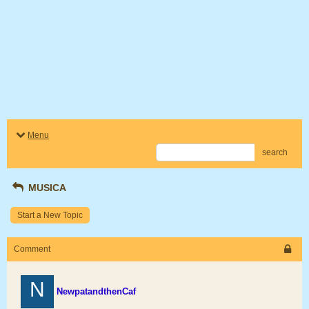
Menu
search
MUSICA
Start a New Topic
Comment
N
NewpatandthenCaf