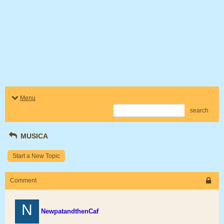
Menu
search
MUSICA
Start a New Topic
Comment
N
NewpatandthenCaf