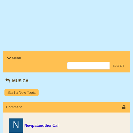
Menu
search
MUSICA
Start a New Topic
Comment
N
NewpatandthenCaf