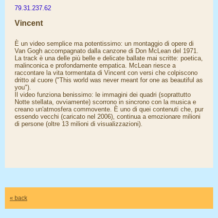
79.31.237.62
Vincent
È un video semplice ma potentissimo: un montaggio di opere di
Van Gogh accompagnato dalla canzone di Don McLean del 1971.
La track è una delle più belle e delicate ballate mai scritte: poetica,
malinconica e profondamente empatica. McLean riesce a
raccontare la vita tormentata di Vincent con versi che colpiscono
dritto al cuore ("This world was never meant for one as beautiful as
you").
Il video funziona benissimo: le immagini dei quadri (soprattutto
Notte stellata, ovviamente) scorrono in sincrono con la musica e
creano un'atmosfera commovente. È uno di quei contenuti che, pur
essendo vecchi (caricato nel 2006), continua a emozionare milioni
di persone (oltre 13 milioni di visualizzazioni).
« back