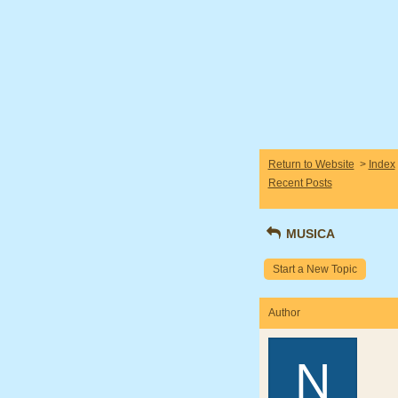
Return to Website
>
Index
Recent Posts
MUSICA
Start a New Topic
Author
N