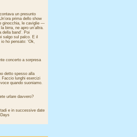
accontava un presunto
"Un’ora prima dello show
e ginocchia, le caviglie —
 birra, ne apro un’altra.
 della band’. Poi
i salgo sul palco. E il
 io ho pensato: ‘Ok,
ente concerto a sorpresa
ho detto spesso alla
. Faccio lunghi esercizi
 la voce quando suoniamo.
ete urlare davvero?
stadi e in successive date
I-Days