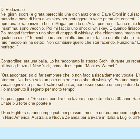
Di Redazione
Nei giorni scorsi è girata parecchio una dichiarazione di Dave Grohl in cui r
metodo a base di birra e whiskey per proteggere la voce prima dei concerti: 
apro una birra e inizio a berla. Magari prendo un Advil perché mi fanno male l
insomma, sono vecchio. Poi mi faccio uno shot di whiskey. E quando finisco la
Poi magari facciamo uno shot di gruppo di whiskey, che chiamiamo ‘preghiera
qualcuno dice ‘15 minuti’ e io apro un’altra birra e mi faccio un altro shot, e po
mio medico mi ha detto: ‘Non cambiare quello che stai facendo. Funziona.’ E
perfetto.’”
Contrordine: era una balla. Lo ha raccontato lo stesso Grohl, durante un rec
all’Irving Plaza di New York, prima di eseguire “Monkey Wrench”.
“Ora ascoltate: so di far sembrare che io non faccia riscaldamento vocale. L’
stampa: ‘No, bevo solo un paio di birre e uno shot di whiskey’. Era una bugia
vocali ogni volta prima di salire sul palco, per essere sicuro di non perdere
Ho mantenuto il segreto per molto tempo.
Ha poi aggiunto: “Sono qui per dire che lavoro su questo urlo da 30 anni. Sap
Urlate più forte che potete e
I Foo Fighters saranno impegnati nei prossimi mesi in un tour europeo negli 
in Nord America, Australia e Nuova Zelanda per arrivare in Italia a Luglio, all'