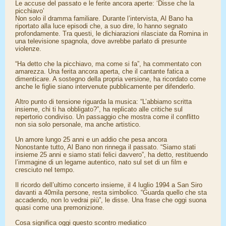
Le accuse del passato e le ferite ancora aperte: ‘Disse che la
picchiavo’
Non solo il dramma familiare. Durante l’intervista, Al Bano ha
riportato alla luce episodi che, a suo dire, lo hanno segnato
profondamente. Tra questi, le dichiarazioni rilasciate da Romina in
una televisione spagnola, dove avrebbe parlato di presunte
violenze.
“Ha detto che la picchiavo, ma come si fa”, ha commentato con
amarezza. Una ferita ancora aperta, che il cantante fatica a
dimenticare. A sostegno della propria versione, ha ricordato come
anche le figlie siano intervenute pubblicamente per difenderlo.
Altro punto di tensione riguarda la musica: “L’abbiamo scritta
insieme, chi ti ha obbligato?”, ha replicato alle critiche sul
repertorio condiviso. Un passaggio che mostra come il conflitto
non sia solo personale, ma anche artistico.
Un amore lungo 25 anni e un addio che pesa ancora
Nonostante tutto, Al Bano non rinnega il passato. “Siamo stati
insieme 25 anni e siamo stati felici davvero”, ha detto, restituendo
l’immagine di un legame autentico, nato sul set di un film e
cresciuto nel tempo.
Il ricordo dell’ultimo concerto insieme, il 4 luglio 1994 a San Siro
davanti a 40mila persone, resta simbolico. “Guarda quello che sta
accadendo, non lo vedrai più”, le disse. Una frase che oggi suona
quasi come una premonizione.
Cosa significa oggi questo scontro mediatico