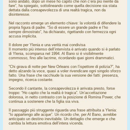
sono andato, dopo un mese ho capito che non c’era più niente da
fare”, ha spiegato, sottolineando come quella decisione sia stata
dettata dalla consapevolezza di una realtà tragica, non da
disinteresse.
Nel racconto emerge un elemento chiave: la volontà di difendere la
propria figura di padre. “So di essere un grande padre e l’ho
sempre dimostrato”, ha dichiarato, rigettando con fermezza ogni
accusa implicita.
Il dolore per Ylenia e una verità mai condivisa
Il momento più intenso dell’intervista è arrivato quando si è parlato
di Ylenia, scomparsa nel 1994. Al Bano si è visibilmente
commosso, fino alle lacrime, ricordando quei giorni drammatici.
“Chi girava di notte per New Orleans con l’ispettore di polizia?”, ha
detto alzando la voce, quasi a voler rivendicare ogni singolo sforzo
fatto. Una frase che racchiude la sua versione dei fatti: presenza,
impegno, ricerca costante.
Secondo il cantante, la consapevolezza è arrivata presto, forse
troppo: “Ho capito che la realtà è tragica”. Un’accettazione
dolorosa, in netto contrasto con la posizione di Romina Power, che
continua a sostenere che la figlia sia viva.
Il passaggio più struggente riguarda una frase attribuita a Ylenia:
“Io appartengo alle acque”. Un ricordo che, per Al Bano, avrebbe
anticipato un destino inevitabile. Un dettaglio che emerge e che
cambia la lettura emotiva dell’intera vicenda.