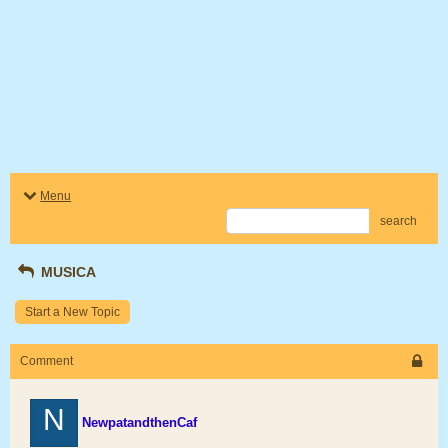
Menu
search
MUSICA
Start a New Topic
Comment
N
NewpatandthenCaf