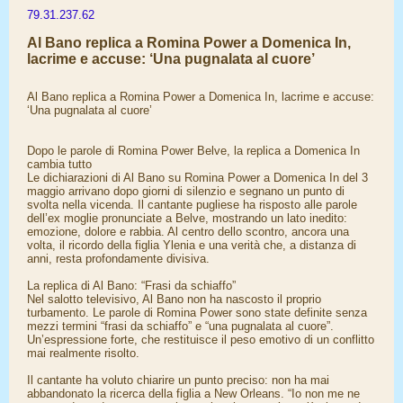
79.31.237.62
Al Bano replica a Romina Power a Domenica In,
lacrime e accuse: ‘Una pugnalata al cuore’
Al Bano replica a Romina Power a Domenica In, lacrime e accuse:
‘Una pugnalata al cuore’
Dopo le parole di Romina Power Belve, la replica a Domenica In
cambia tutto
Le dichiarazioni di Al Bano su Romina Power a Domenica In del 3
maggio arrivano dopo giorni di silenzio e segnano un punto di
svolta nella vicenda. Il cantante pugliese ha risposto alle parole
dell’ex moglie pronunciate a Belve, mostrando un lato inedito:
emozione, dolore e rabbia. Al centro dello scontro, ancora una
volta, il ricordo della figlia Ylenia e una verità che, a distanza di
anni, resta profondamente divisiva.
La replica di Al Bano: “Frasi da schiaffo”
Nel salotto televisivo, Al Bano non ha nascosto il proprio
turbamento. Le parole di Romina Power sono state definite senza
mezzi termini “frasi da schiaffo” e “una pugnalata al cuore”.
Un’espressione forte, che restituisce il peso emotivo di un conflitto
mai realmente risolto.
Il cantante ha voluto chiarire un punto preciso: non ha mai
abbandonato la ricerca della figlia a New Orleans. “Io non me ne