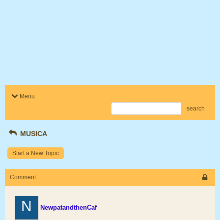
Menu
search
MUSICA
Start a New Topic
Comment
N
NewpatandthenCaf