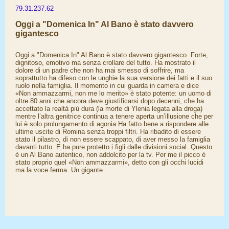
79.31.237.62
Oggi a "Domenica In" Al Bano è stato davvero
gigantesco
Oggi a "Domenica In" Al Bano è stato davvero gigantesco. Forte,
dignitoso, emotivo ma senza crollare del tutto. Ha mostrato il
dolore di un padre che non ha mai smesso di soffrire, ma
soprattutto ha difeso con le unghie la sua versione dei fatti e il suo
ruolo nella famiglia. Il momento in cui guarda in camera e dice
«Non ammazzarmi, non me lo merito» è stato potente: un uomo di
oltre 80 anni che ancora deve giustificarsi dopo decenni, che ha
accettato la realtà più dura (la morte di Ylenia legata alla droga)
mentre l’altra genitrice continua a tenere aperta un’illusione che per
lui è solo prolungamento di agonia.Ha fatto bene a rispondere alle
ultime uscite di Romina senza troppi filtri. Ha ribadito di essere
stato il pilastro, di non essere scappato, di aver messo la famiglia
davanti tutto. E ha pure protetto i figli dalle divisioni social. Questo
è un Al Bano autentico, non addolcito per la tv. Per me il picco è
stato proprio quel «Non ammazzarmi», detto con gli occhi lucidi
ma la voce ferma. Un gigante