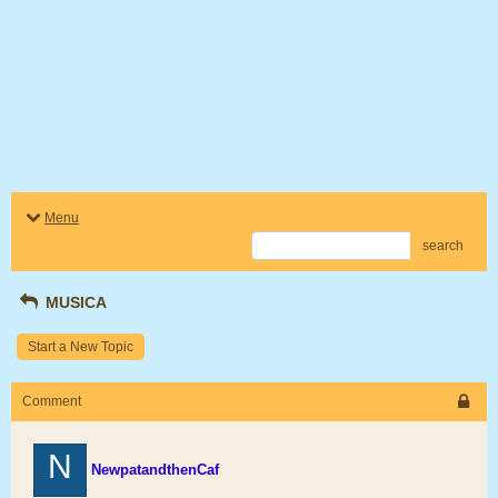
Menu
search
MUSICA
Start a New Topic
Comment
N
NewpatandthenCaf