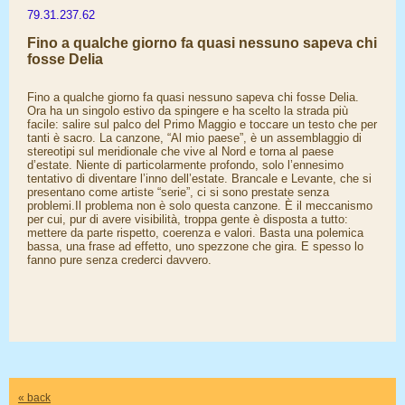
79.31.237.62
Fino a qualche giorno fa quasi nessuno sapeva chi
fosse Delia
Fino a qualche giorno fa quasi nessuno sapeva chi fosse Delia.
Ora ha un singolo estivo da spingere e ha scelto la strada più
facile: salire sul palco del Primo Maggio e toccare un testo che per
tanti è sacro. La canzone, “Al mio paese”, è un assemblaggio di
stereotipi sul meridionale che vive al Nord e torna al paese
d’estate. Niente di particolarmente profondo, solo l’ennesimo
tentativo di diventare l’inno dell’estate. Brancale e Levante, che si
presentano come artiste “serie”, ci si sono prestate senza
problemi.Il problema non è solo questa canzone. È il meccanismo
per cui, pur di avere visibilità, troppa gente è disposta a tutto:
mettere da parte rispetto, coerenza e valori. Basta una polemica
bassa, una frase ad effetto, uno spezzone che gira. E spesso lo
fanno pure senza crederci davvero.
« back