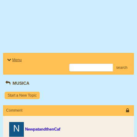
Menu
search
MUSICA
Start a New Topic
Comment
N
NewpatandthenCaf