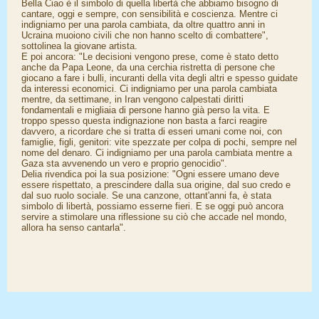
Bella Ciao è il simbolo di quella libertà che abbiamo bisogno di
cantare, oggi e sempre, con sensibilità e coscienza. Mentre ci
indigniamo per una parola cambiata, da oltre quattro anni in
Ucraina muoiono civili che non hanno scelto di combattere",
sottolinea la giovane artista.
E poi ancora: "Le decisioni vengono prese, come è stato detto
anche da Papa Leone, da una cerchia ristretta di persone che
giocano a fare i bulli, incuranti della vita degli altri e spesso guidate
da interessi economici. Ci indigniamo per una parola cambiata
mentre, da settimane, in Iran vengono calpestati diritti
fondamentali e migliaia di persone hanno già perso la vita. E
troppo spesso questa indignazione non basta a farci reagire
davvero, a ricordare che si tratta di esseri umani come noi, con
famiglie, figli, genitori: vite spezzate per colpa di pochi, sempre nel
nome del denaro. Ci indigniamo per una parola cambiata mentre a
Gaza sta avvenendo un vero e proprio genocidio".
Delia rivendica poi la sua posizione: "Ogni essere umano deve
essere rispettato, a prescindere dalla sua origine, dal suo credo e
dal suo ruolo sociale. Se una canzone, ottant'anni fa, è stata
simbolo di libertà, possiamo esserne fieri. E se oggi può ancora
servire a stimolare una riflessione su ciò che accade nel mondo,
allora ha senso cantarla".