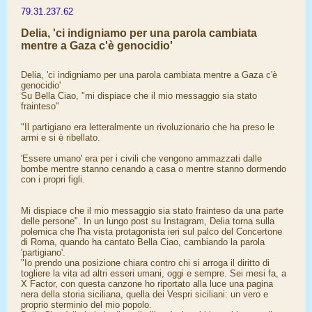
79.31.237.62
Delia, 'ci indigniamo per una parola cambiata
mentre a Gaza c'è genocidio'
Delia, 'ci indigniamo per una parola cambiata mentre a Gaza c'è
genocidio'
Su Bella Ciao, "mi dispiace che il mio messaggio sia stato
frainteso"
"Il partigiano era letteralmente un rivoluzionario che ha preso le
armi e si è ribellato.
'Essere umano' era per i civili che vengono ammazzati dalle
bombe mentre stanno cenando a casa o mentre stanno dormendo
con i propri figli.
Mi dispiace che il mio messaggio sia stato frainteso da una parte
delle persone". In un lungo post su Instagram, Delia torna sulla
polemica che l'ha vista protagonista ieri sul palco del Concertone
di Roma, quando ha cantato Bella Ciao, cambiando la parola
'partigiano'.
"Io prendo una posizione chiara contro chi si arroga il diritto di
togliere la vita ad altri esseri umani, oggi e sempre. Sei mesi fa, a
X Factor, con questa canzone ho riportato alla luce una pagina
nera della storia siciliana, quella dei Vespri siciliani: un vero e
proprio sterminio del mio popolo.