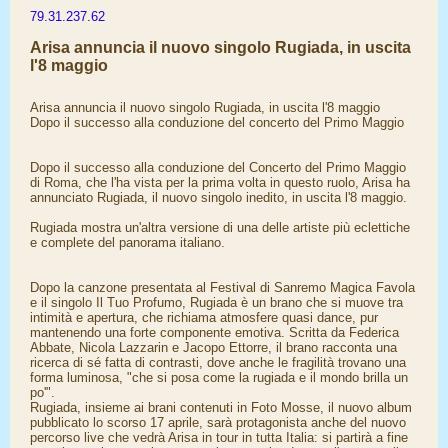
79.31.237.62
Arisa annuncia il nuovo singolo Rugiada, in uscita
l'8 maggio
Arisa annuncia il nuovo singolo Rugiada, in uscita l'8 maggio
Dopo il successo alla conduzione del concerto del Primo Maggio
Dopo il successo alla conduzione del Concerto del Primo Maggio
di Roma, che l'ha vista per la prima volta in questo ruolo, Arisa ha
annunciato Rugiada, il nuovo singolo inedito, in uscita l'8 maggio.
Rugiada mostra un'altra versione di una delle artiste più eclettiche
e complete del panorama italiano.
Dopo la canzone presentata al Festival di Sanremo Magica Favola
e il singolo Il Tuo Profumo, Rugiada è un brano che si muove tra
intimità e apertura, che richiama atmosfere quasi dance, pur
mantenendo una forte componente emotiva. Scritta da Federica
Abbate, Nicola Lazzarin e Jacopo Ettorre, il brano racconta una
ricerca di sé fatta di contrasti, dove anche le fragilità trovano una
forma luminosa, "che si posa come la rugiada e il mondo brilla un
po'".
Rugiada, insieme ai brani contenuti in Foto Mosse, il nuovo album
pubblicato lo scorso 17 aprile, sarà protagonista anche del nuovo
percorso live che vedrà Arisa in tour in tutta Italia: si partirà a fine