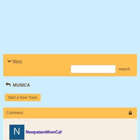
Menu
search
MUSICA
Start a New Topic
Comment
N
NewpatandthenCaf