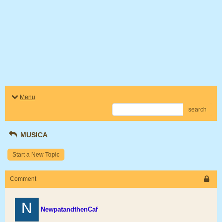
Menu
search
MUSICA
Start a New Topic
Comment
N
NewpatandthenCaf