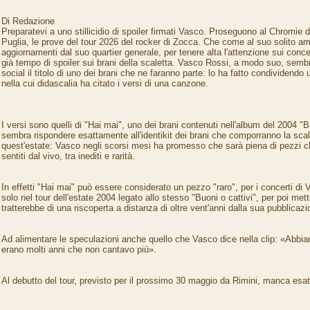
Di Redazione
Preparatevi a uno stillicidio di spoiler firmati Vasco. Proseguono al Chromie d
Puglia, le prove del tour 2026 del rocker di Zocca. Che come al suo solito am
aggiornamenti dal suo quartier generale, per tenere alta l'attenzione sui conce
già tempo di spoiler sui brani della scaletta. Vasco Rossi, a modo suo, sembr
social il titolo di uno dei brani che ne faranno parte: lo ha fatto condividendo
nella cui didascalia ha citato i versi di una canzone.
I versi sono quelli di "Hai mai", uno dei brani contenuti nell'album del 2004 "Bu
sembra rispondere esattamente all'identikit dei brani che comporranno la scale
quest'estate: Vasco negli scorsi mesi ha promesso che sarà piena di pezzi 
sentiti dal vivo, tra inediti e rarità.
In effetti "Hai mai" può essere considerato un pezzo "raro", per i concerti di 
solo nel tour dell'estate 2004 legato allo stesso "Buoni o cattivi", per poi mett
tratterebbe di una riscoperta a distanza di oltre vent'anni dalla sua pubblicazi
Ad alimentare le speculazioni anche quello che Vasco dice nella clip: «Abbi
erano molti anni che non cantavo più».
Al debutto del tour, previsto per il prossimo 30 maggio da Rimini, manca es