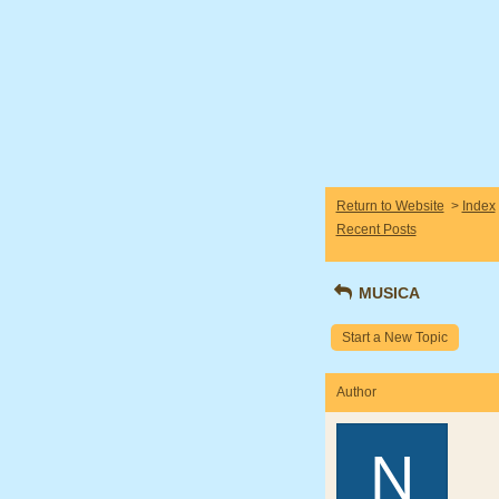
Return to Website
>
Index
Recent Posts
MUSICA
Start a New Topic
Author
N