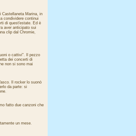
i Castellaneta Marina, in
a condividere continui
rti di quest'estate. Ed è
a aver anticipato sui
 una clip dal Chromie,
oni o cattivi". Il pezzo
tta dei concerti di
che non si sono mai
Vasco. Il rocker lo suonò
erlo da parte: si
one.
amo fatto due canzoni che
attamente un mese.