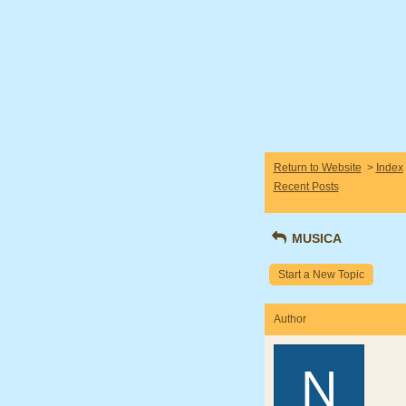
Return to Website
>
Index
Recent Posts
MUSICA
Start a New Topic
Author
N