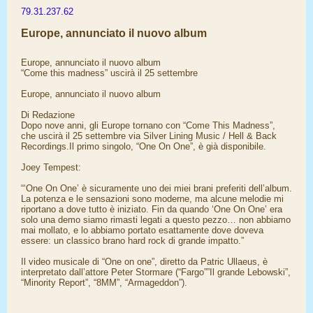
79.31.237.62
Europe, annunciato il nuovo album
Europe, annunciato il nuovo album
“Come this madness” uscirà il 25 settembre
Europe, annunciato il nuovo album
Di Redazione
Dopo nove anni, gli Europe tornano con “Come This Madness”,
che uscirà il 25 settembre via Silver Lining Music / Hell & Back
Recordings.Il primo singolo, “One On One”, è già disponibile.
Joey Tempest:
“‘One On One’ è sicuramente uno dei miei brani preferiti dell’album.
La potenza e le sensazioni sono moderne, ma alcune melodie mi
riportano a dove tutto è iniziato. Fin da quando ‘One On One’ era
solo una demo siamo rimasti legati a questo pezzo… non abbiamo
mai mollato, e lo abbiamo portato esattamente dove doveva
essere: un classico brano hard rock di grande impatto.”
Il video musicale di “One on one”, diretto da Patric Ullaeus, è
interpretato dall’attore Peter Stormare (“Fargo””Il grande Lebowski”,
“Minority Report”, “8MM”, “Armageddon”).