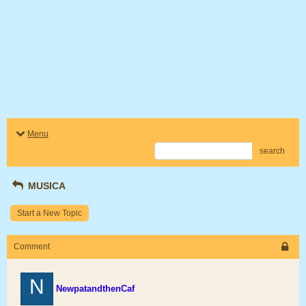
Menu
search
MUSICA
Start a New Topic
Comment
N
NewpatandthenCaf