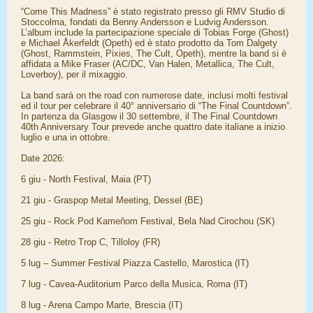
“Come This Madness” è stato registrato presso gli RMV Studio di
Stoccolma, fondati da Benny Andersson e Ludvig Andersson.
L’album include la partecipazione speciale di Tobias Forge (Ghost)
e Michael Åkerfeldt (Opeth) ed è stato prodotto da Tom Dalgety
(Ghost, Rammstein, Pixies, The Cult, Opeth), mentre la band si è
affidata a Mike Fraser (AC/DC, Van Halen, Metallica, The Cult,
Loverboy), per il mixaggio.
La band sarà on the road con numerose date, inclusi molti festival
ed il tour per celebrare il 40° anniversario di “The Final Countdown”.
In partenza da Glasgow il 30 settembre, il The Final Countdown
40th Anniversary Tour prevede anche quattro date italiane a inizio
luglio e una in ottobre.
Date 2026:
6 giu - North Festival, Maia (PT)
21 giu - Graspop Metal Meeting, Dessel (BE)
25 giu - Rock Pod Kameňom Festival, Bela Nad Cirochou (SK)
28 giu - Retro Trop C, Tilloloy (FR)
5 lug – Summer Festival Piazza Castello, Marostica (IT)
7 lug - Cavea-Auditorium Parco della Musica, Roma (IT)
8 lug - Arena Campo Marte, Brescia (IT)