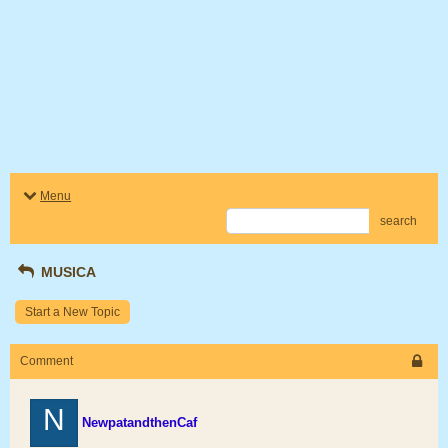
Menu
search
MUSICA
Start a New Topic
Comment
N
NewpatandthenCaf