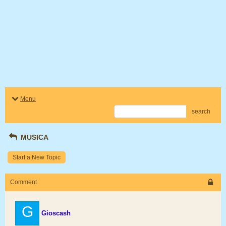
Menu
search
MUSICA
Start a New Topic
Comment
G
Gioscash