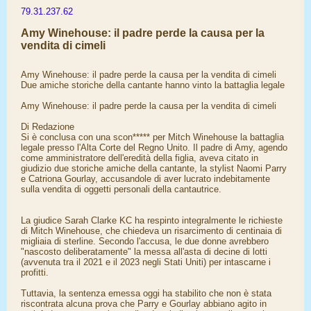
79.31.237.62
Amy Winehouse: il padre perde la causa per la
vendita di cimeli
Amy Winehouse: il padre perde la causa per la vendita di cimeli
Due amiche storiche della cantante hanno vinto la battaglia legale
Amy Winehouse: il padre perde la causa per la vendita di cimeli
Di Redazione
Si è conclusa con una scon***** per Mitch Winehouse la battaglia
legale presso l'Alta Corte del Regno Unito. Il padre di Amy, agendo
come amministratore dell'eredità della figlia, aveva citato in
giudizio due storiche amiche della cantante, la stylist Naomi Parry
e Catriona Gourlay, accusandole di aver lucrato indebitamente
sulla vendita di oggetti personali della cantautrice.
La giudice Sarah Clarke KC ha respinto integralmente le richieste
di Mitch Winehouse, che chiedeva un risarcimento di centinaia di
migliaia di sterline. Secondo l'accusa, le due donne avrebbero
"nascosto deliberatamente" la messa all'asta di decine di lotti
(avvenuta tra il 2021 e il 2023 negli Stati Uniti) per intascarne i
profitti.
Tuttavia, la sentenza emessa oggi ha stabilito che non è stata
riscontrata alcuna prova che Parry e Gourlay abbiano agito in