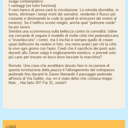
svago contemplativo.
​I vantaggi (se tutto funziona)
​Il vero banco di prova sarà la circolazione. La rotonda dovrebbe, in
teoria, eliminare i tempi morti dei semafori, rendendo il flusso più
costante e diminuendo le code (e quindi le emissioni dei motori al
minimo). Se il traffico scorre meglio, anche quel "polmone verde"
ha più senso.
​Sembra una scommessa sulla bellezza contro la comodità. Udine
sta cercando di seguire il modello di molte città che pedonalizzano
o "inverdiscono" i centri, ma il rischio è sempre quello di creare
spazi bellissimi da vedere in foto, ma meno pratici per chi la città
la vive ogni giorno con l'auto. Credi che il sacrificio dei posti auto
davanti allo Zanon valga il miglioramento estetico, o prevedi solo
più caos per trovare un buco dove lasciare la macchina?
Romolo: Una cosa che avrebbero dovuto fare in occasione di
questa rivisitazione della piazza è l'allungamento del sottopasso
pedonale fino davanti lo Zanon liberando il passaggio pedonale
all'inizio di Via Galilei, ma, mi è stato detto che costava troppo.
Mah....Hai fatto 30? Fai 31, ostia!!!
« back