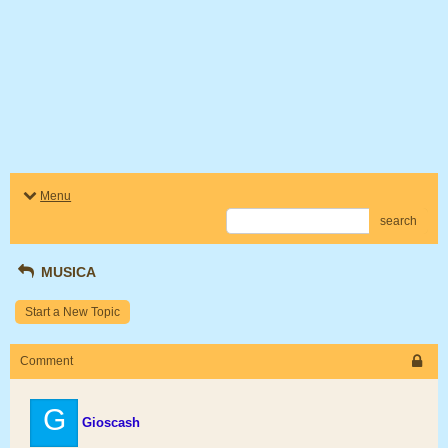
Menu
search
MUSICA
Start a New Topic
Comment
G
Gioscash