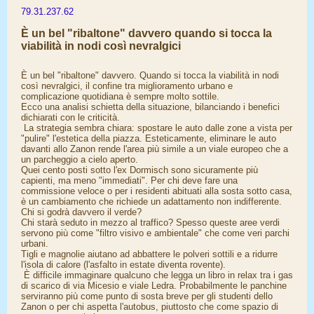
79.31.237.62
È un bel "ribaltone" davvero quando si tocca la
viabilità in nodi così nevralgici
È un bel "ribaltone" davvero. Quando si tocca la viabilità in nodi
così nevralgici, il confine tra miglioramento urbano e
complicazione quotidiana è sempre molto sottile.
​Ecco una analisi schietta della situazione, bilanciando i benefici
dichiarati con le criticità.
​ La strategia sembra chiara: spostare le auto dalle zone a vista per
"pulire" l'estetica della piazza. Esteticamente, eliminare le auto
davanti allo Zanon rende l'area più simile a un viale europeo che a
un parcheggio a cielo aperto.
​Quei cento posti sotto l'ex Dormisch sono sicuramente più
capienti, ma meno "immediati". Per chi deve fare una
commissione veloce o per i residenti abituati alla sosta sotto casa,
è un cambiamento che richiede un adattamento non indifferente.
​Chi si godrà davvero il verde?
Chi starà seduto in mezzo al traffico? Spesso queste aree verdi
servono più come "filtro visivo e ambientale" che come veri parchi
urbani.
Tigli e magnolie aiutano ad abbattere le polveri sottili e a ridurre
l'isola di calore (l'asfalto in estate diventa rovente).
​ È difficile immaginare qualcuno che legga un libro in relax tra i gas
di scarico di via Micesio e viale Ledra. Probabilmente le panchine
serviranno più come punto di sosta breve per gli studenti dello
Zanon o per chi aspetta l'autobus, piuttosto che come spazio di