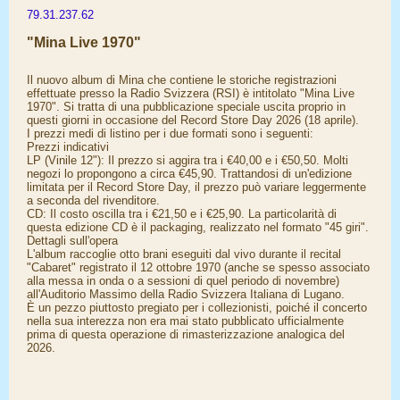
79.31.237.62
"Mina Live 1970"
Il nuovo album di Mina che contiene le storiche registrazioni
effettuate presso la Radio Svizzera (RSI) è intitolato "Mina Live
1970". Si tratta di una pubblicazione speciale uscita proprio in
questi giorni in occasione del Record Store Day 2026 (18 aprile).
I prezzi medi di listino per i due formati sono i seguenti:
Prezzi indicativi
LP (Vinile 12"): Il prezzo si aggira tra i €40,00 e i €50,50. Molti
negozi lo propongono a circa €45,90. Trattandosi di un'edizione
limitata per il Record Store Day, il prezzo può variare leggermente
a seconda del rivenditore.
CD: Il costo oscilla tra i €21,50 e i €25,90. La particolarità di
questa edizione CD è il packaging, realizzato nel formato "45 giri".
Dettagli sull'opera
L'album raccoglie otto brani eseguiti dal vivo durante il recital
"Cabaret" registrato il 12 ottobre 1970 (anche se spesso associato
alla messa in onda o a sessioni di quel periodo di novembre)
all'Auditorio Massimo della Radio Svizzera Italiana di Lugano.
È un pezzo piuttosto pregiato per i collezionisti, poiché il concerto
nella sua interezza non era mai stato pubblicato ufficialmente
prima di questa operazione di rimasterizzazione analogica del
2026.