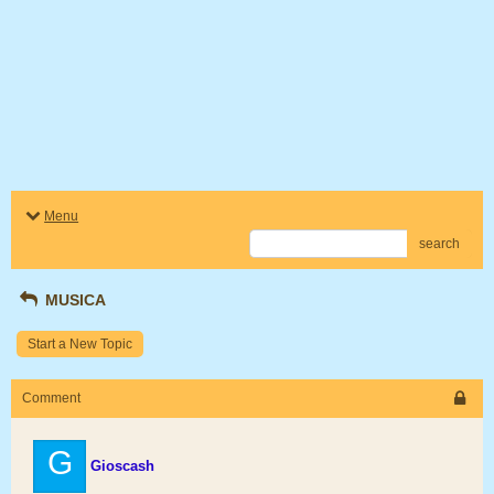
Menu
search
MUSICA
Start a New Topic
Comment
G
Gioscash