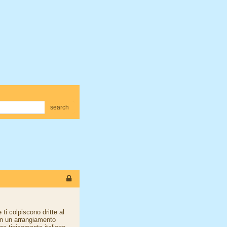
search
ti colpiscono dritte al
on un arrangiamento