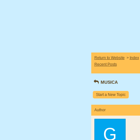
Return to Website
>
Index
Recent Posts
MUSICA
Start a New Topic
Author
G